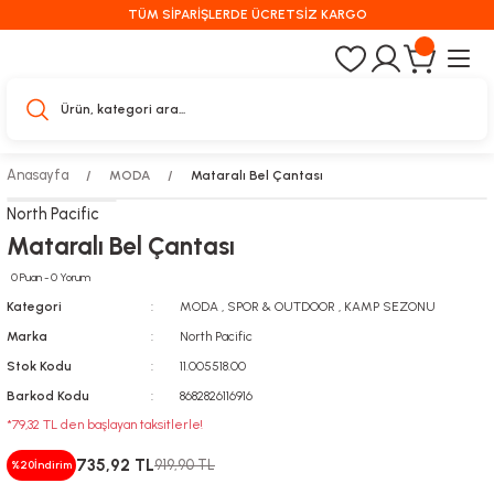
TÜM SİPARİŞLERDE ÜCRETSİZ KARGO
Anasayfa
MODA
Mataralı Bel Çantası
North Pacific
Mataralı Bel Çantası
0 Puan - 0 Yorum
Kategori
MODA
,
SPOR & OUTDOOR
,
KAMP SEZONU
Marka
North Pacific
Stok Kodu
11.005518.00
Barkod Kodu
8682826116916
*79,32 TL den başlayan taksitlerle!
735,92 TL
919,90 TL
%20
İndirim