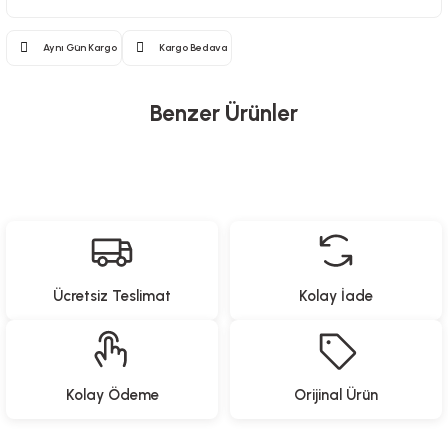
Aynı Gün Kargo
Kargo Bedava
Benzer Ürünler
ARGESTA
ARGESTA TERLİK AKSESUARLARI-MACERA SET-4
Ücretsiz Teslimat
Kolay İade
309,90
TL
ARGESTA
Kolay Ödeme
Orijinal Ürün
ARGESTA TERLİK AKSESUARLARI-MACERA SET-3