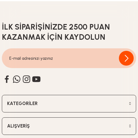
309,90
TL
İLK SİPARİŞİNİZDE 2500 PUAN
KAZANMAK İÇİN KAYDOLUN
ARGESTA
ARGESTA TERLİK AKSESUARLARI-MACERA SET-2
309,90
TL
ARGESTA
KATEGORİLER
ARGESTA TERLİK AKSESUARLARI-MACERA SET-1
ALIŞVERİŞ