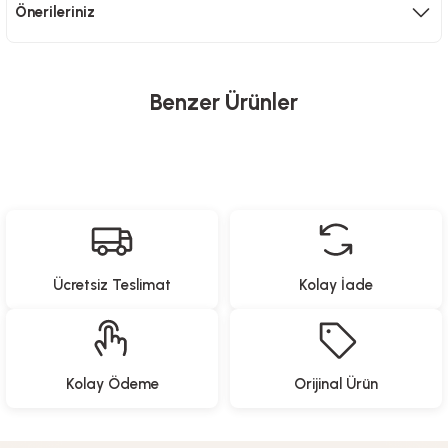
Önerileriniz
Benzer Ürünler
North Pacific
Yeni Gelenler
Katlanabilir Kamp Masası - 4 Tabureli
Ücretsiz Teslimat
Kolay İade
3.499,00
TL
Proware
North Pacific
Yeni Gelenler
Yeni Gelenler
Kolay Ödeme
Orijinal Ürün
Paslanmaz Çelik Yemek Hazırlama Seti
Pipetli Termos - 900 ML