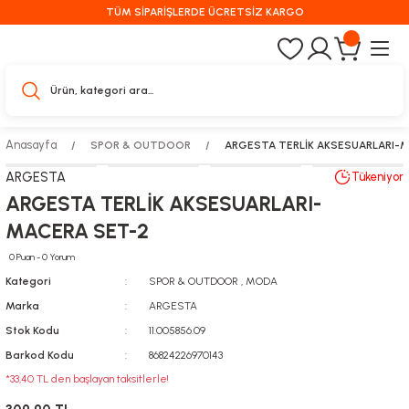
TÜM SİPARİŞLERDE ÜCRETSİZ KARGO
Anasayfa
SPOR & OUTDOOR
ARGESTA TERLİK AKSESUARLARI-
ARGESTA
Tükeniyor
ARGESTA TERLİK AKSESUARLARI-
MACERA SET-2
0 Puan - 0 Yorum
Kategori
SPOR & OUTDOOR
,
MODA
Marka
ARGESTA
Stok Kodu
11.005856.09
Barkod Kodu
86824226970143
*33,40 TL den başlayan taksitlerle!