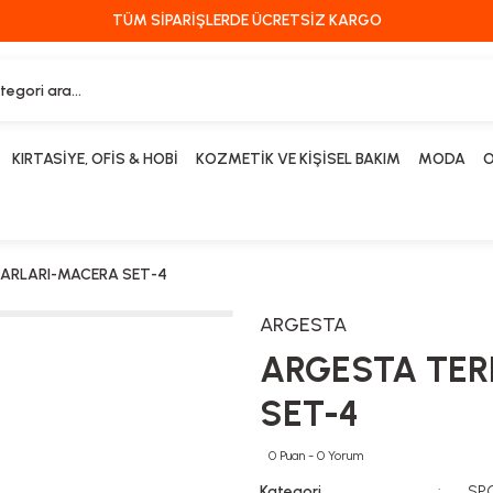
TÜM SİPARİŞLERDE ÜCRETSİZ KARGO
KIRTASİYE, OFİS & HOBİ
KOZMETİK VE KİŞİSEL BAKIM
MODA
O
UARLARI-MACERA SET-4
ARGESTA
ARGESTA TER
SET-4
0 Puan - 0 Yorum
Kategori
SP