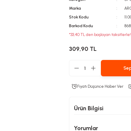
Marka
AR
Stok Kodu
11.0
Barkod Kodu
868
*33,40 TL den başlayan taksitlerle!
309,90 TL
Sep
Fiyatı Düşünce Haber Ver
Ürün Bilgisi
Yorumlar