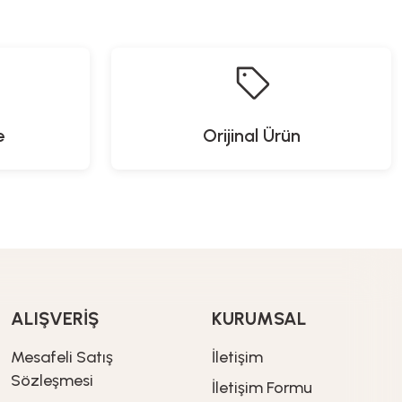
%20
İndirim
%20
İndirim
1.919,20
TL
759,92
TL
2.399,00
TL
949,90
TL
e
Orijinal Ürün
Proware
Yeni Gelenler
 Havlusu
Solar Panelli Powerbank
%20
İndirim
1.447,20
TL
1.809,00
TL
ALIŞVERİŞ
KURUMSAL
Mesafeli Satış
İletişim
Sözleşmesi
İletişim Formu