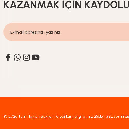
KAZANMAK İÇİN KAYDOL
%20
İndirim
1.399,20
TL
1.749,00
TL
© 2026 Tüm Hakları Saklıdır. Kredi kartı bilgileriniz 256bit SSL sertifika