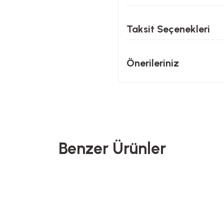
Taksit Seçenekleri
Önerileriniz
Benzer Ürünler
Proware
North Pacific
Yeni Gelenler
Ye
 Yemek Hazırlama Seti
Pipetli Termos - 900 ML
Ahşa