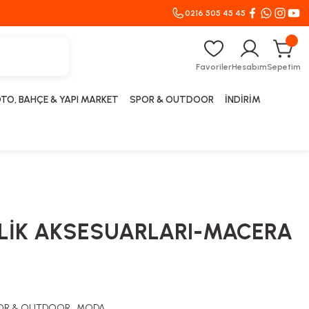
0216 505 45 45
Favoriler
Hesabım
Sepetim
TO, BAHÇE & YAPI MARKET
SPOR & OUTDOOR
İNDİRİM
LİK AKSESUARLARI-MACERA
OR & OUTDOOR
,
MODA