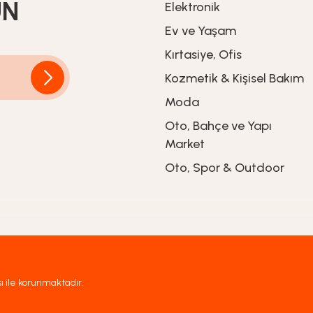
UN
Elektronik
Ev ve Yaşam
%20
İndirim
1.799,20
TL
Kırtasiye, Ofis
2.249,00
TL
Kozmetik & Kişisel Bakım
Moda
Oto, Bahçe ve Yapı
Market
Oto, Spor & Outdoor
sı ile korunmaktadır.