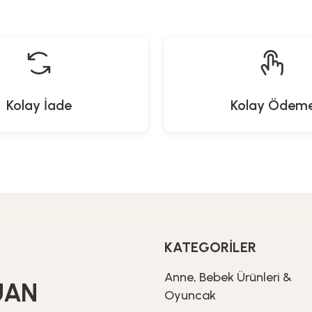
20
İndirim
1.199,00
TL
11,92
TL
889,90
TL
Kolay İade
Kolay Ödem
North Pacific
Yeni Gelenler
emizleme Fırçası
Cırt Düğmeli Kapüşonlu Üst Değiştirme
%20
İndirim
959,20
TL
1.199,00
TL
KATEGORİLER
Proware
er
Anne, Bebek Ürünleri &
UAN
j Edilebilir Duş Pompası Seti
Oyuncak