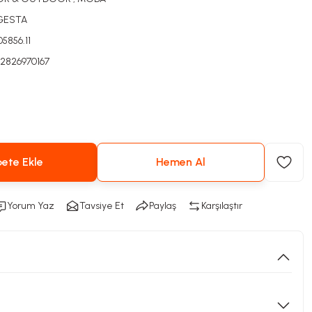
GESTA
05856.11
2826970167
ete Ekle
Hemen Al
Yorum Yaz
Tavsiye Et
Paylaş
Karşılaştır