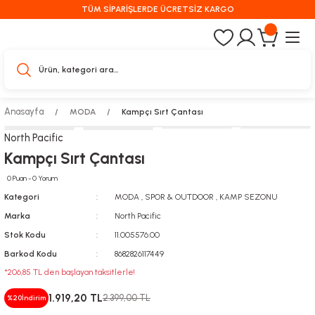
TÜM SİPARİŞLERDE ÜCRETSİZ KARGO
Anasayfa
MODA
Kampçı Sırt Çantası
North Pacific
Kampçı Sırt Çantası
0 Puan - 0 Yorum
Kategori
MODA
,
SPOR & OUTDOOR
,
KAMP SEZONU
Marka
North Pacific
Stok Kodu
11.005576.00
Barkod Kodu
8682826117449
*206,85 TL den başlayan taksitlerle!
1.919,20 TL
2.399,00 TL
%20
İndirim