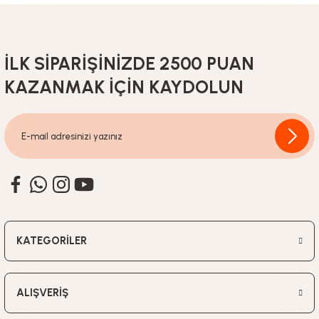
309,90
TL
İLK SİPARİŞİNİZDE 2500 PUAN
KAZANMAK İÇİN KAYDOLUN
ARGESTA
ARGESTA TERLİK AKSESUARLARI-MACERA SET-2
309,90
TL
ARGESTA
KATEGORİLER
ARGESTA TERLİK AKSESUARLARI-MACERA SET-1
ALIŞVERİŞ