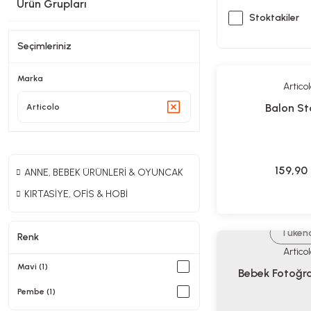
Ürün Grupları
Stoktakiler
Seçimleriniz
Marka
Articol
Balon St
Articolo
159,90
ANNE, BEBEK ÜRÜNLERİ & OYUNCAK
KIRTASİYE, OFİS & HOBİ
Tüken
Renk
Articol
Mavi (1)
Bebek Fotoğr
Pembe (1)