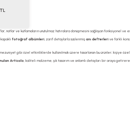
TL
flar, notlar ve kutlamaların unutulmaz hatıralara dönüşmesini sağlayan fonksiyonel ve e
 kapaklı
fotoğraf albümleri
, zarif detaylarla süslenmiş
anı defterleri
ve farklı kon
mezuniyet gibi özel etkinliklerde kullanılmak üzere tasarlanan bu ürünler; kişiye özel
nulan Articolo
, kaliteli malzeme, şık tasarım ve anlamlı detayları bir araya getire