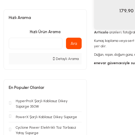
179,90
Hızlı Arama
Hızlı Ürün Arama
Articolo
ürünleri; fotoğra
Kumaş kaplama veya sert
Ara
yer alır.
Düğün, nişan, doğum günü, 
Detaylı Arama
enevar güvencesiyle su
En Populer Olanlar
HyperProX Şarjlı Kablosuz Dikey
Süpürge 350W
PowerX Şarjlı Kablosuz Dikey Süpürge
Cyclone Power Elektrikli Toz Torbasız
Yatay Süpürge