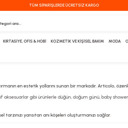
TÜM SİPARİŞLERDE ÜCRETSİZ KARGO
KIRTASİYE, OFİS & HOBİ
KOZMETİK VE KİŞİSEL BAKIM
MODA
O
ırmanın en estetik yollarını sunan bir markadır. Articolo, özen
atif aksesuarlar gibi ürünlerle düğün, doğum günü, baby shower
el tarzınızı yansıtan anı köşeleri oluşturmanızı sağlar.