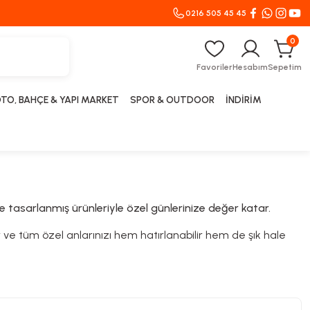
0216 505 45 45
0
Favoriler
Hesabım
Sepetim
TO, BAHÇE & YAPI MARKET
SPOR & OUTDOOR
İNDİRİM
le tasarlanmış ürünleriyle özel günlerinize değer katar.
 ve tüm özel anlarınızı hem hatırlanabilir hem de şık hale