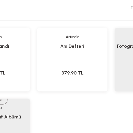
T
o
Articolo
andı
Anı Defteri
Fotoğr
TL
379,90
TL
di
o
af Albümü