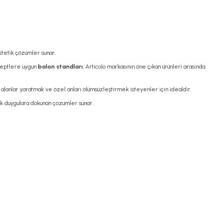
stetik çözümler sunar.
septlere uygun
balon standları
, Articolo markasının öne çıkan ürünleri arasında
 alanlar yaratmak ve özel anları ölümsüzleştirmek isteyenler için idealdir.
rek duygulara dokunan çözümler sunar.