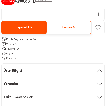
4.999,00 TL
5.499,00 TL
%9
İndirim
Sepete Ekle
Hemen Al
Fiyatı Düşünce Haber Ver
Yorum Yaz
Tavsiye Et
Paylaş
Karşılaştır
Ürün Bilgisi
Yorumlar
Taksit Seçenekleri