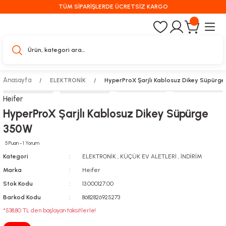
TÜM SİPARİŞLERDE ÜCRETSİZ KARGO
Anasayfa
ELEKTRONİK
HyperProX Şarjlı Kablosuz Dikey Süpürg
Heifer
HyperProX Şarjlı Kablosuz Dikey Süpürge
350W
5 Puan - 1 Yorum
Kategori
ELEKTRONİK
,
KÜÇÜK EV ALETLERİ
,
İNDİRİM
Marka
Heifer
Stok Kodu
13.000127.00
Barkod Kodu
8682826925273
*538,80 TL den başlayan taksitlerle!