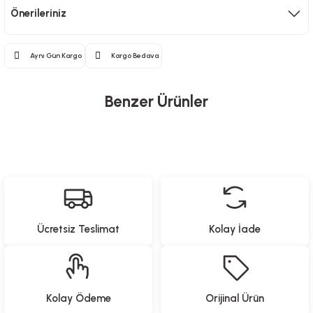
Önerileriniz
Aynı Gün Kargo
Kargo Bedava
Benzer Ürünler
Heifer
Uzaktan Kumandalı Ayaklı Kanatsız Fan - 35 Watt
Ücretsiz Teslimat
Kolay İade
6.999,00
TL
Heifer
Kolay Ödeme
Orijinal Ürün
Uzaktan Kumandalı Işıklı Kanatsız Fan - 50 Watt