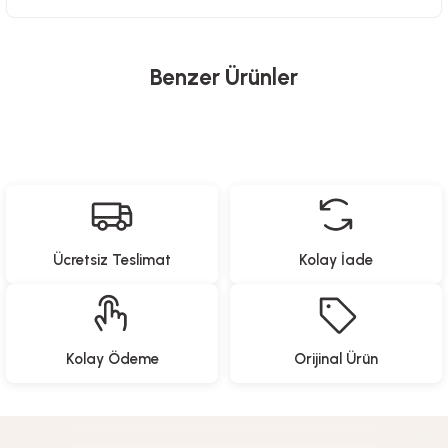
Benzer Ürünler
North Pacific
Yeni Gelenler
Katlanabilir Kamp Masası - 4 Tabureli
Ücretsiz Teslimat
Kolay İade
3.499,00
TL
Proware
North Pacific
Yeni Gelenler
Yeni Gelenler
Kolay Ödeme
Orijinal Ürün
Paslanmaz Çelik Yemek Hazırlama Seti
Pipetli Termos - 900 ML