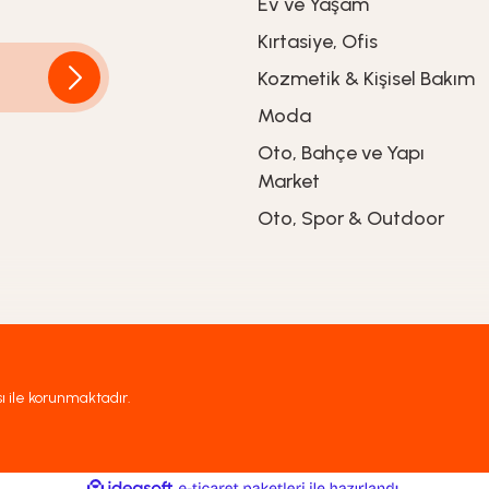
Ev ve Yaşam
rim
TL
Kırtasiye, Ofis
L
Kozmetik & Kişisel Bakım
Moda
Oto, Bahçe ve Yapı
Market
Oto, Spor & Outdoor
sı ile korunmaktadır.
ile
ideasoft
e-