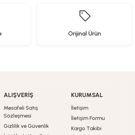
%20
İndirim
%20
İndirim
1.919,20
TL
759,92
TL
2.399,00
TL
949,90
TL
e
Orijinal Ürün
Proware
Yeni Gelenler
 Havlusu
Solar Panelli Powerbank
%20
İndirim
1.447,20
TL
1.809,00
TL
ALIŞVERİŞ
KURUMSAL
Mesafeli Satış
İletişim
Sözleşmesi
İletişim Formu
Gizlilik ve Güvenlik
Kargo Takibi