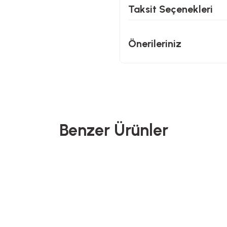
Taksit Seçenekleri
Önerileriniz
Benzer Ürünler
Proware
North Pacific
Yeni Gelenler
Ye
 Yemek Hazırlama Seti
Pipetli Termos - 900 ML
Ahşa