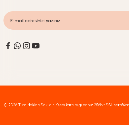
%20
İndirim
%20
İndi
1.799,20
TL
567,92
2.249,00
TL
709,90
T
© 2026 Tüm Hakları Saklıdır. Kredi kartı bilgileriniz 256bit SSL sertifika