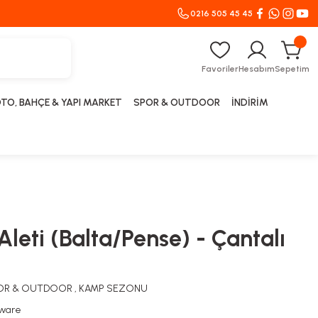
0216 505 45 45
Favoriler
Hesabım
Sepetim
TO, BAHÇE & YAPI MARKET
SPOR & OUTDOOR
İNDİRİM
Aleti (Balta/Pense) - Çantalı
OR & OUTDOOR
,
KAMP SEZONU
ware