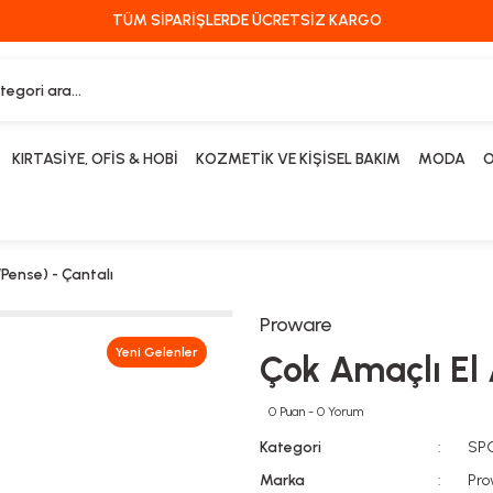
TÜM SİPARİŞLERDE ÜCRETSİZ KARGO
KIRTASİYE, OFİS & HOBİ
KOZMETİK VE KİŞİSEL BAKIM
MODA
O
/Pense) - Çantalı
Proware
Yeni Gelenler
Çok Amaçlı El 
0 Puan - 0 Yorum
Kategori
SP
Marka
Pro