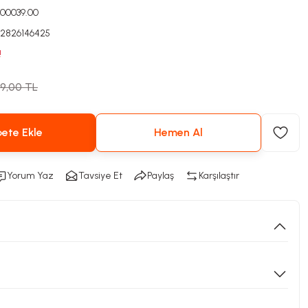
000039.00
2826146425
!
49,00 TL
ete Ekle
Hemen Al
Yorum Yaz
Tavsiye Et
Paylaş
Karşılaştır