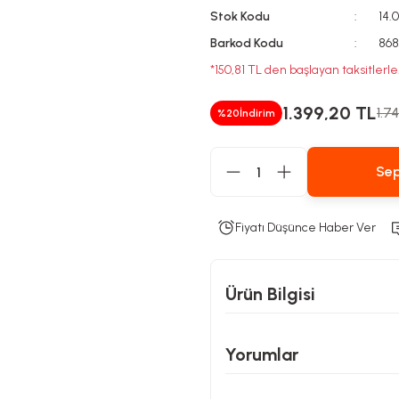
Stok Kodu
14.
Barkod Kodu
868
*150,81 TL den başlayan taksitlerle
1.399,20 TL
1.7
%20
İndirim
Sep
Fiyatı Düşünce Haber Ver
Ürün Bilgisi
Yorumlar