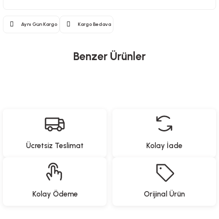
Aynı Gün Kargo
Kargo Bedava
Benzer Ürünler
North Pacific
Yeni Gelenler
Katlanabilir Kamp Masası - 4 Tabureli
Ücretsiz Teslimat
Kolay İade
3.499,00
TL
Proware
North Pacific
Yeni Gelenler
Yeni Gelenler
Kolay Ödeme
Orijinal Ürün
Paslanmaz Çelik Yemek Hazırlama Seti
Pipetli Termos - 900 ML