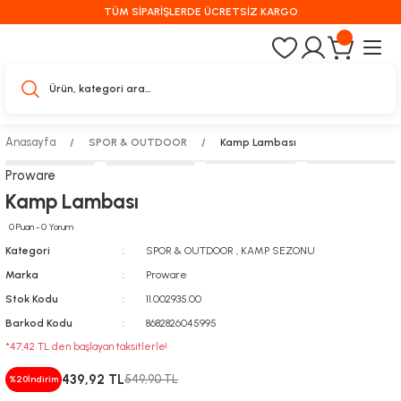
TÜM SİPARİŞLERDE ÜCRETSİZ KARGO
Anasayfa
SPOR & OUTDOOR
Kamp Lambası
Proware
Kamp Lambası
0 Puan - 0 Yorum
Kategori
SPOR & OUTDOOR
,
KAMP SEZONU
Marka
Proware
Stok Kodu
11.002935.00
Barkod Kodu
8682826045995
*47,42 TL den başlayan taksitlerle!
439,92 TL
549,90 TL
%20
İndirim