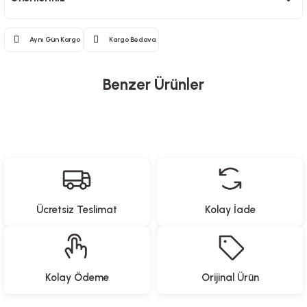
Aynı Gün Kargo
Kargo Bedava
Benzer Ürünler
Heifer
Uzaktan Kumandalı Ayaklı Kanatsız Fan - 35 Watt
Ücretsiz Teslimat
Kolay İade
6.999,00
TL
Heifer
Kolay Ödeme
Orijinal Ürün
Uzaktan Kumandalı Işıklı Kanatsız Fan - 50 Watt