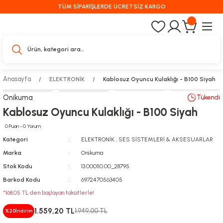
TÜM SİPARİŞLERDE ÜCRETSİZ KARGO
Anasayfa
ELEKTRONİK
Kablosuz Oyuncu Kulaklığı - B100 Siyah
Onikuma
Tükendi
Kablosuz Oyuncu Kulaklığı - B100 Siyah
0 Puan - 0 Yorum
Kategori
ELEKTRONİK
,
SES SİSTEMLERİ & AKSESUARLAR
Marka
Onikuma
Stok Kodu
13.000110.00_28795
Barkod Kodu
6972470563405
*168,05 TL den başlayan taksitlerle!
1.559,20 TL
1.949,00 TL
%20
İndirim