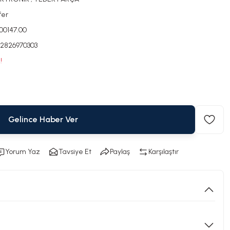
fer
000147.00
2826970303
!
Gelince Haber Ver
Yorum Yaz
Tavsiye Et
Paylaş
Karşılaştır