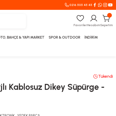
0216 505 45 45
Favoriler
Hesabım
Sepetim
TO, BAHÇE & YAPI MARKET
SPOR & OUTDOOR
İNDİRİM
Tükendi
lı Kablosuz Dikey Süpürge -
EKTRONİK
,
YEDEK PARÇA