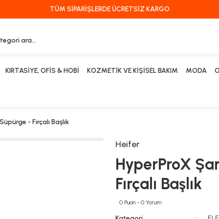
TÜM SİPARİŞLERDE ÜCRETSİZ KARGO
KIRTASİYE, OFİS & HOBİ
KOZMETİK VE KİŞİSEL BAKIM
MODA
O
üpürge - Fırçalı Başlık
Heifer
HyperProX Şarj
Fırçalı Başlık
0 Puan - 0 Yorum
Kategori
EL