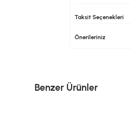
Taksit Seçenekleri
Önerileriniz
Benzer Ürünler
Heifer
Yeni Gelenl
ktan Kumandalı Işıklı Kanatsız Fan - 50 Watt
Duocam 4K 