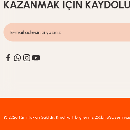
KAZANMAK İÇİN KAYDOL
6.799,00
TL
Heifer
Kalın Bukle Saç Maşası - 32 mm
1.319,00
TL
© 2026 Tüm Hakları Saklıdır. Kredi kartı bilgileriniz 256bit SSL sertifika