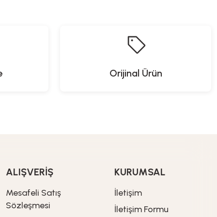
609,00
TL
e
Orijinal Ürün
i
ALIŞVERİŞ
KURUMSAL
Heifer
Mesafeli Satış
İletişim
HyperProX Şarjlı Kablosuz Dikey Süpürge - Filtre
Sözleşmesi
İletişim Formu