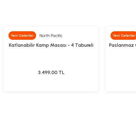
North Pacific
Yeni Gelenler
Yeni Gelenler
Katlanabilir Kamp Masası - 4 Tabureli
Paslanmaz Ç
3.499,00
TL