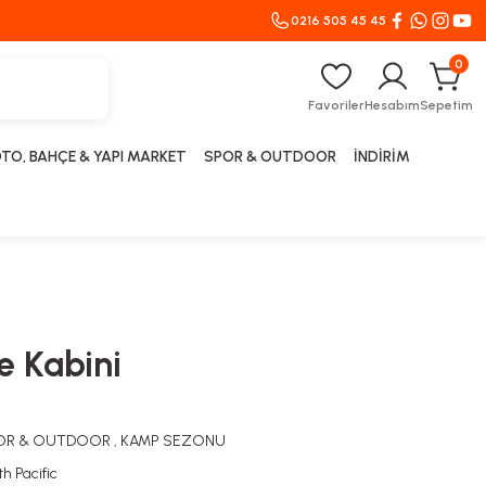
0216 505 45 45
0
Favoriler
Hesabım
Sepetim
TO, BAHÇE & YAPI MARKET
SPOR & OUTDOOR
İNDİRİM
e Kabini
OR & OUTDOOR
,
KAMP SEZONU
th Pacific