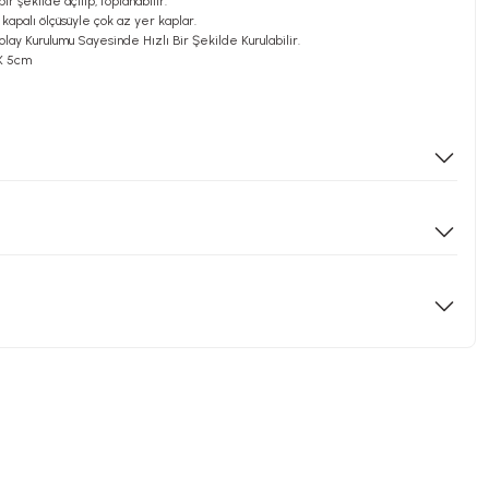
ir şekilde açılıp, toplanabilir.
kapalı ölçüsüyle çok az yer kaplar.
olay Kurulumu Sayesinde Hızlı Bir Şekilde Kurulabilir.
 X 5cm