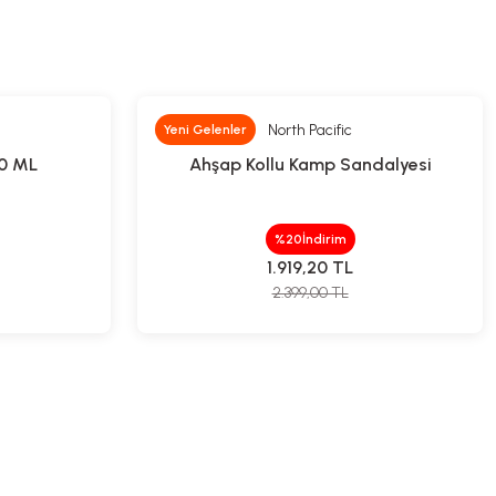
North Pacific
Yeni Gelenler
0 ML
Ahşap Kollu Kamp Sandalyesi
%20
İndirim
1.919,20
TL
2.399,00
TL