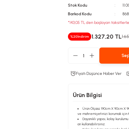
Stok Kodu
11.
Barkod Kodu
86
*143,05 TL den başlayan taksitlerle
1.327,20 TL
1.6
%20
İndirim
Sep
Fiyatı Düşünce Haber Ver
Ürün Bilgisi
Ürün Ölçüsü: 190cm X 90cm X 9
ve mahremiyetinizi korumak için t
Dayanıklı yapısı, kolay kurulumu
an kullanabilirsiniz.