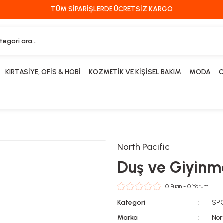
TÜM SİPARİŞLERDE ÜCRETSİZ KARGO
KIRTASİYE, OFİS & HOBİ
KOZMETİK VE KİŞİSEL BAKIM
MODA
O
North Pacific
Duş ve Giyinm
0 Puan - 0 Yorum
Kategori
SP
Marka
Nor