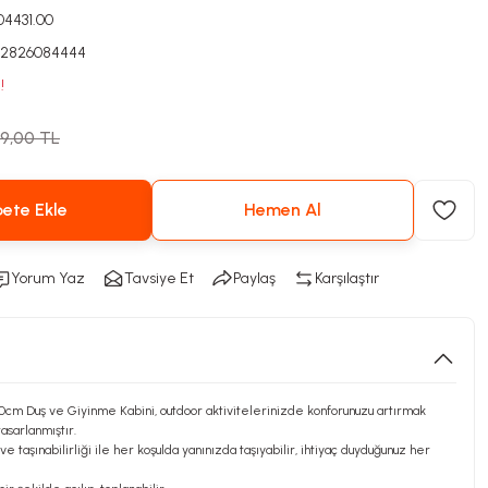
004431.00
82826084444
!
59,00 TL
ete Ekle
Hemen Al
Yorum Yaz
Tavsiye Et
Paylaş
Karşılaştır
0cm Duş ve Giyinme Kabini, outdoor aktivitelerinizde konforunuzu artırmak
asarlanmıştır.
 ve taşınabilirliği ile her koşulda yanınızda taşıyabilir, ihtiyaç duyduğunuz her