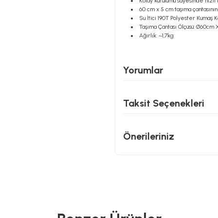
Kolay kurulumu sayesinde hızlı b
60 cm x 5 cm taşıma çantasının 
Su İtici 190T Polyester Kumaş K
Taşıma Çantası Ölçüsü: Ø60cm
Ağırlık: ~1,7kg
Yorumlar
Taksit Seçenekleri
Önerileriniz