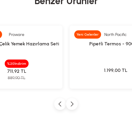
Benzer Ürünler
Proware
North Pacific
Yeni Gelenler
elik Yemek Hazırlama Seti
Pipetli Termos - 90
%20
İndirim
1.199,00
TL
711,92
TL
889,90
TL