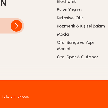
UN
Elektronik
Ev ve Yaşam
%20
İndirim
1.799,20
TL
Kırtasiye, Ofis
2.249,00
TL
Kozmetik & Kişisel Bakım
Moda
Oto, Bahçe ve Yapı
Market
Oto, Spor & Outdoor
sı ile korunmaktadır.