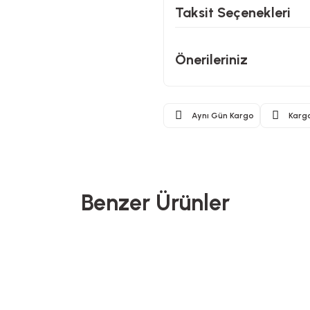
Taksit Seçenekleri
Önerileriniz
Aynı Gün Kargo
Karg
Benzer Ürünler
Proware
North Pacific
Yeni Gelenler
Ye
 Yemek Hazırlama Seti
Pipetli Termos - 900 ML
Ahşa