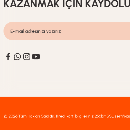
KAZANMAK İÇİN KAYDOL
%20
İndirim
1.399,20
TL
1.749,00
TL
© 2026 Tüm Hakları Saklıdır. Kredi kartı bilgileriniz 256bit SSL sertifika