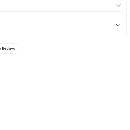
o Bedava
North Pacific
North Pacific
ni Gelenler
Yeni Gelenler
p Kollu Kamp Sandalyesi
Çanta Olabilen Piknik Matı