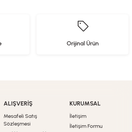
%20
İndirim
%20
İndirim
1.919,20
TL
759,92
TL
2.399,00
TL
949,90
TL
e
Orijinal Ürün
Proware
Yeni Gelenler
 Havlusu
Solar Panelli Powerbank
%20
İndirim
1.447,20
TL
1.809,00
TL
ALIŞVERİŞ
KURUMSAL
Mesafeli Satış
İletişim
Sözleşmesi
İletişim Formu