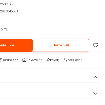
002947.00
82826046084
90 TL
ete Ekle
Hemen Al
Yorum Yaz
Tavsiye Et
Paylaş
Karşılaştır