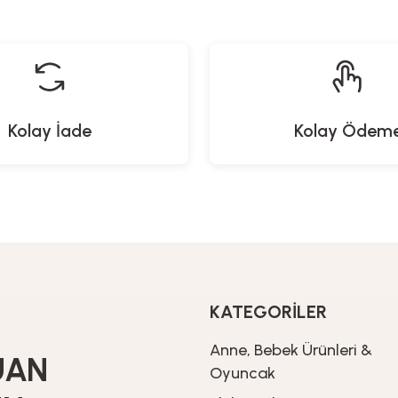
20
İndirim
1.199,00
TL
11,92
TL
889,90
TL
Kolay İade
Kolay Ödem
North Pacific
Yeni Gelenler
emizleme Fırçası
Cırt Düğmeli Kapüşonlu Üst Değiştirme
%20
İndirim
959,20
TL
1.199,00
TL
KATEGORİLER
Proware
er
Anne, Bebek Ürünleri &
UAN
j Edilebilir Duş Pompası Seti
Oyuncak