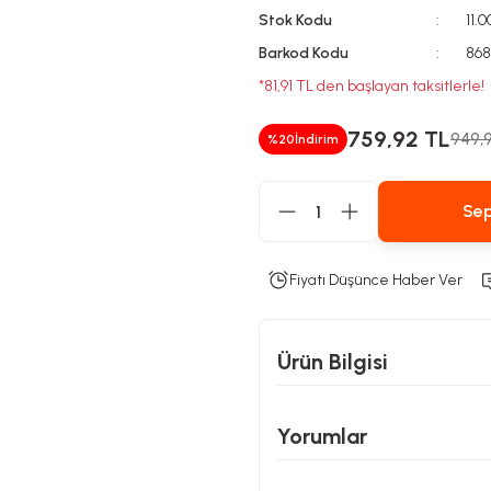
Stok Kodu
11.
Barkod Kodu
86
*81,91 TL den başlayan taksitlerle!
759,92 TL
949,
%20
İndirim
Sep
Fiyatı Düşünce Haber Ver
Ürün Bilgisi
Yorumlar