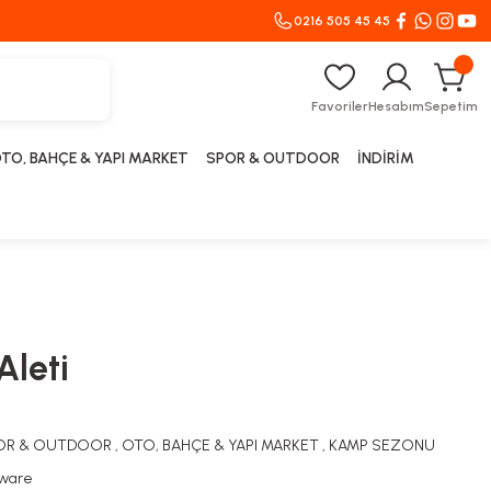
0216 505 45 45
Favoriler
Hesabım
Sepetim
TO, BAHÇE & YAPI MARKET
SPOR & OUTDOOR
İNDİRİM
Aleti
OR & OUTDOOR
,
OTO, BAHÇE & YAPI MARKET
,
KAMP SEZONU
ware