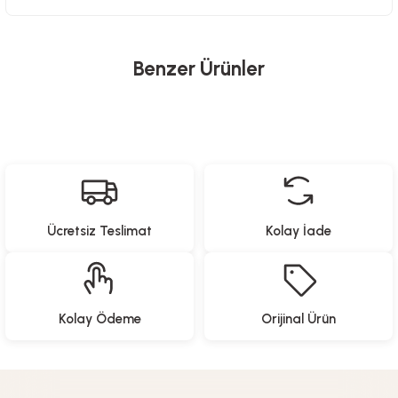
Benzer Ürünler
North Pacific
Yeni Gelenler
Katlanabilir Kamp Masası - 4 Tabureli
Ücretsiz Teslimat
Kolay İade
3.499,00
TL
Proware
North Pacific
Yeni Gelenler
Yeni Gelenler
Kolay Ödeme
Orijinal Ürün
Paslanmaz Çelik Yemek Hazırlama Seti
Pipetli Termos - 900 ML