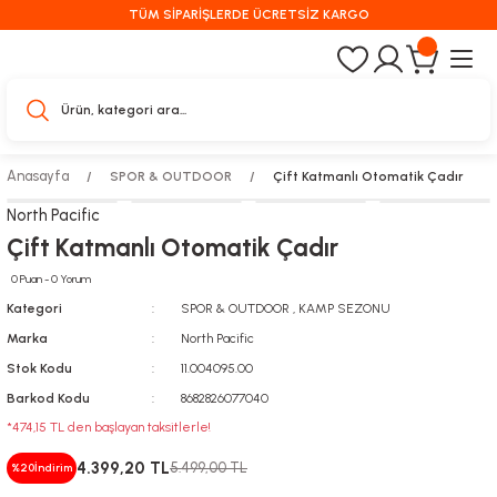
TÜM SİPARİŞLERDE ÜCRETSİZ KARGO
Anasayfa
SPOR & OUTDOOR
Çift Katmanlı Otomatik Çadır
North Pacific
Çift Katmanlı Otomatik Çadır
0 Puan - 0 Yorum
Kategori
SPOR & OUTDOOR
,
KAMP SEZONU
Marka
North Pacific
Stok Kodu
11.004095.00
Barkod Kodu
8682826077040
*474,15 TL den başlayan taksitlerle!
4.399,20 TL
5.499,00 TL
%20
İndirim