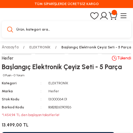
TÜM SİPARİŞLERDE ÜCRETSİZ KARGO
Anasayfa
ELEKTRONİK
Başlangıç Elektronik Çeyiz Seti - 5 Parça
Heifer
Tükendi
Başlangıç Elektronik Çeyiz Seti - 5 Parça
0 Puan - 0 Yorum
Kategori
ELEKTRONİK
Marka
Heifer
Stok Kodu
13.000064.01
Barkod Kodu
8682826090926
*1.454,94 TL den başlayan taksitlerle!
13.499,00 TL