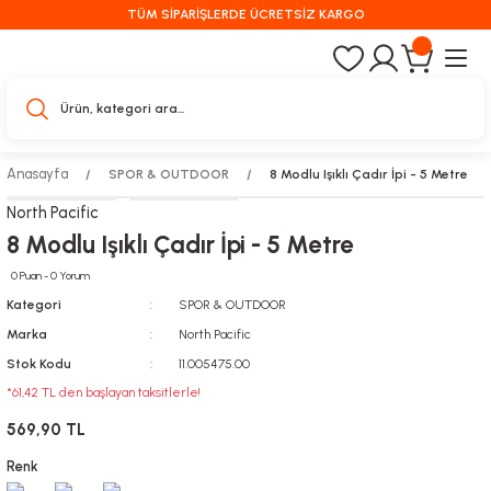
TÜM SİPARİŞLERDE ÜCRETSİZ KARGO
Anasayfa
SPOR & OUTDOOR
8 Modlu Işıklı Çadır İpi - 5 Metre
North Pacific
8 Modlu Işıklı Çadır İpi - 5 Metre
0 Puan - 0 Yorum
Kategori
SPOR & OUTDOOR
Marka
North Pacific
Stok Kodu
11.005475.00
*61,42 TL den başlayan taksitlerle!
569,90 TL
Renk