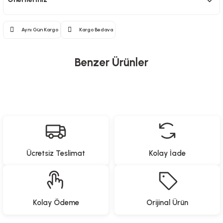
Aynı Gün Kargo
Kargo Bedava
Benzer Ürünler
North Pacific
Yeni Gelenler
Katlanabilir Kamp Masası - 4 Tabureli
Ücretsiz Teslimat
Kolay İade
3.499,00
TL
Proware
North Pacific
Yeni Gelenler
Yeni Gelenler
Kolay Ödeme
Orijinal Ürün
Paslanmaz Çelik Yemek Hazırlama Seti
Pipetli Termos - 900 ML