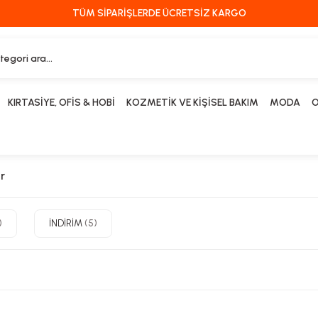
TÜM SİPARİŞLERDE ÜCRETSİZ KARGO
KIRTASİYE, OFİS & HOBİ
KOZMETİK VE KİŞİSEL BAKIM
MODA
O
er
)
İNDİRİM
(5)