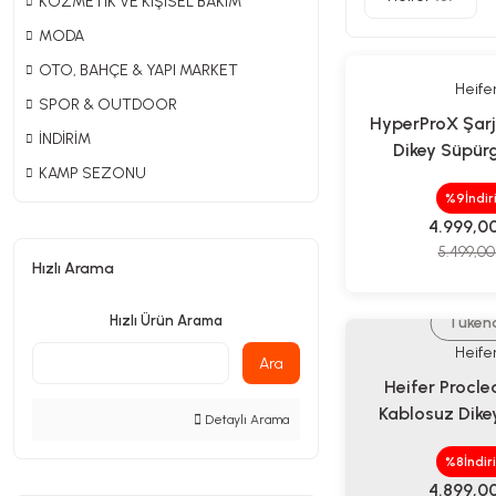
KOZMETİK VE KİŞİSEL BAKIM
MODA
OTO, BAHÇE & YAPI MARKET
Heife
SPOR & OUTDOOR
HyperProX Şarj
İNDİRİM
Dikey Süpür
KAMP SEZONU
%9
İndi
4.999,0
5.499,00
Hızlı Arama
Hızlı Ürün Arama
Tüken
Heife
Ara
Heifer Procle
Kablosuz Dike
Detaylı Arama
%8
İndir
4.899,0