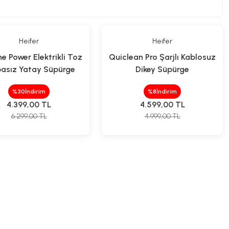
Heifer
Heifer
e Power Elektrikli Toz
Quiclean Pro Şarjlı Kablosuz
asız Yatay Süpürge
Dikey Süpürge
%30
İndirim
%8
İndirim
4.399,00
TL
4.599,00
TL
6.299,00
TL
4.999,00
TL