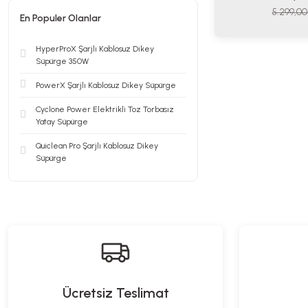
5.299,00
En Populer Olanlar
HyperProX Şarjlı Kablosuz Dikey
Süpürge 350W
PowerX Şarjlı Kablosuz Dikey Süpürge
Cyclone Power Elektrikli Toz Torbasız
Yatay Süpürge
Quiclean Pro Şarjlı Kablosuz Dikey
Süpürge
Ücretsiz Teslimat