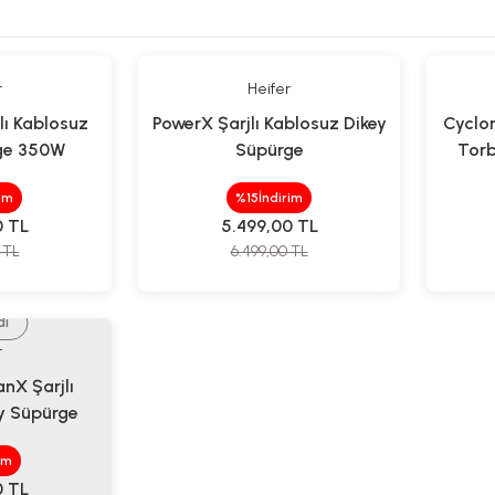
r
Heifer
lı Kablosuz
PowerX Şarjlı Kablosuz Dikey
Cyclon
ge 350W
Süpürge
Torb
rim
%15
İndirim
0
TL
5.499,00
TL
TL
6.499,00
TL
di
r
anX Şarjlı
y Süpürge
im
0
TL