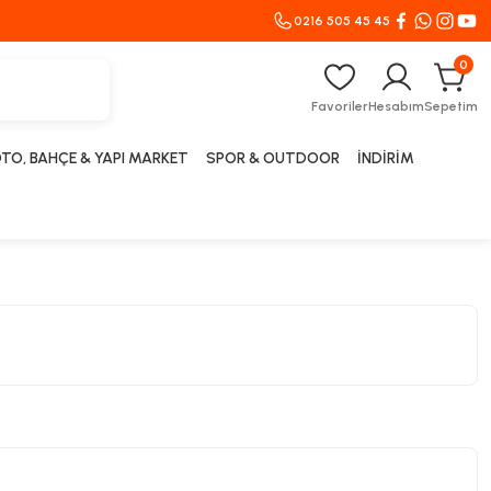
0216 505 45 45
0
Favoriler
Hesabım
Sepetim
TO, BAHÇE & YAPI MARKET
SPOR & OUTDOOR
İNDİRİM