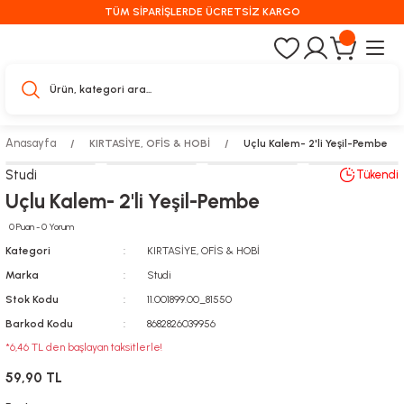
TÜM SİPARİŞLERDE ÜCRETSİZ KARGO
Anasayfa
KIRTASİYE, OFİS & HOBİ
Uçlu Kalem- 2'li Yeşil-Pembe
Studi
Tükendi
Uçlu Kalem- 2'li Yeşil-Pembe
0 Puan - 0 Yorum
Kategori
KIRTASİYE, OFİS & HOBİ
Marka
Studi
Stok Kodu
11.001899.00_81550
Barkod Kodu
8682826039956
*6,46 TL den başlayan taksitlerle!
59,90 TL