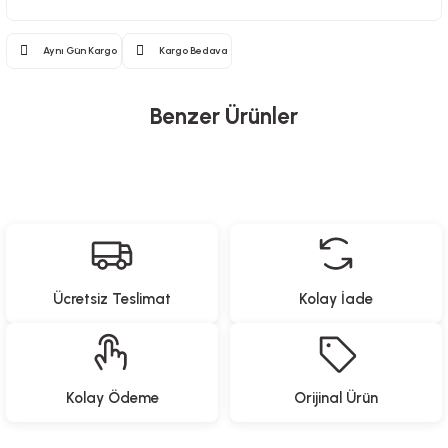
Aynı Gün Kargo
Kargo Bedava
Benzer Ürünler
Hanin
Yeni Gelenler
Hanin ZINK Sticky-Backed Fotoğraf Kağıdı 2x3” (5x7,6 cm) 20’li – Yapışka
Ücretsiz Teslimat
Kolay İade
899,00
TL
North Pacific
Studi
Kolay Ödeme
Orijinal Ürün
Katlanır Sırt Çantası - Seyahat
Notluk Seti- Panda Desen