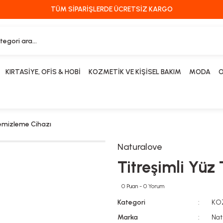
TÜM SİPARİŞLERDE ÜCRETSİZ KARGO
KIRTASİYE, OFİS & HOBİ
KOZMETİK VE KİŞİSEL BAKIM
MODA
O
Temizleme Cihazı
Naturalove
Titreşimli Yüz
0 Puan - 0 Yorum
Kategori
KOZ
Marka
Nat