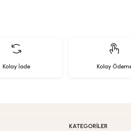
eifer
Heifer
Heifer
Na
aç Maşası - 32 mm
Wag Maşası
Dijital Tartı
Tırnak
9,00
TL
1.579,00
TL
879,90
TL
52
Kolay İade
Kolay Ödem
Naturalove
kyaj Fırça Seti - Aynalı / Pembe
349,90
TL
KATEGORİLER