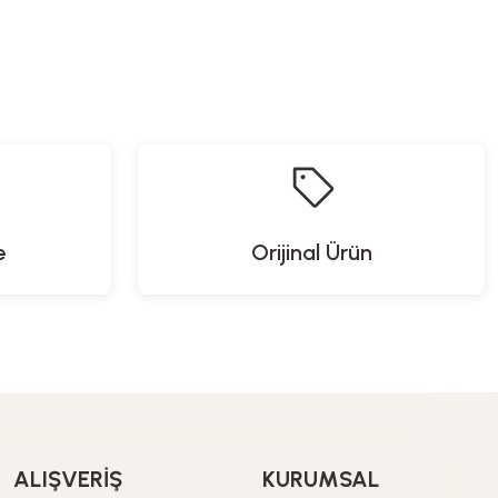
turalove
Naturalove
Naturalove
 Bakım Seti
Kırışıklık Giderici
Yüz Yıkama Fırçası
9,90
TL
879,90
TL
269,90
TL
e
Orijinal Ürün
ALIŞVERİŞ
KURUMSAL