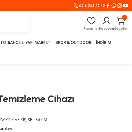
0216 505 45 45
Favoriler
Hesabım
Sepetim
TO, BAHÇE & YAPI MARKET
SPOR & OUTDOOR
İNDİRİM
 Temizleme Cihazı
METİK VE KİŞİSEL BAKIM
uralove