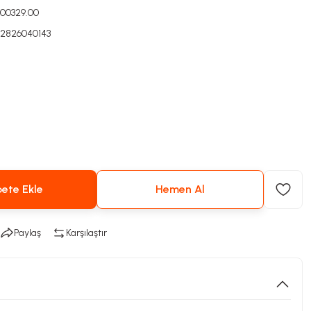
000329.00
2826040143
ete Ekle
Hemen Al
Paylaş
Karşılaştır