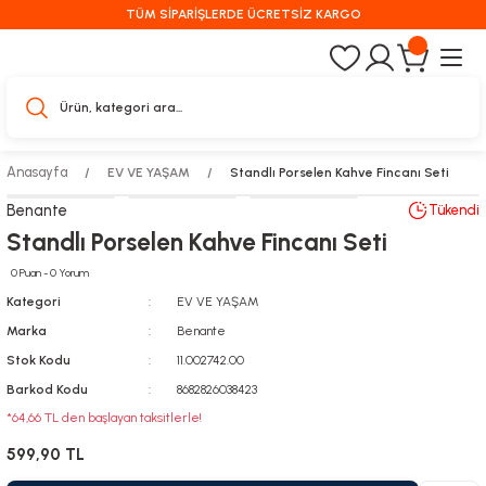
TÜM SİPARİŞLERDE ÜCRETSİZ KARGO
Anasayfa
EV VE YAŞAM
Standlı Porselen Kahve Fincanı Seti
Benante
Tükendi
Standlı Porselen Kahve Fincanı Seti
0 Puan - 0 Yorum
Kategori
EV VE YAŞAM
Marka
Benante
Stok Kodu
11.002742.00
Barkod Kodu
8682826038423
*64,66 TL den başlayan taksitlerle!
599,90 TL