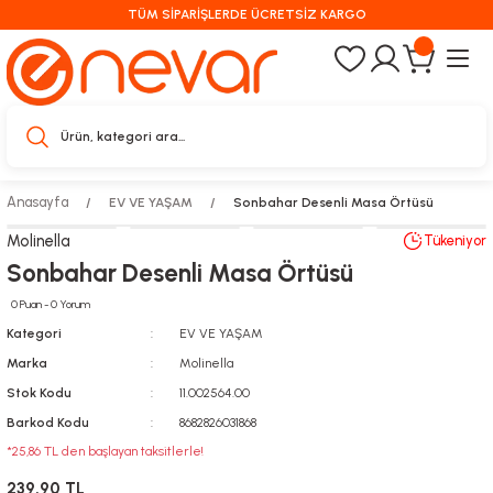
TÜM SİPARİŞLERDE ÜCRETSİZ KARGO
Anasayfa
EV VE YAŞAM
Sonbahar Desenli Masa Örtüsü
Molinella
Tükeniyor
Sonbahar Desenli Masa Örtüsü
0 Puan - 0 Yorum
Kategori
EV VE YAŞAM
Marka
Molinella
Stok Kodu
11.002564.00
Barkod Kodu
8682826031868
*25,86 TL den başlayan taksitlerle!
239,90 TL