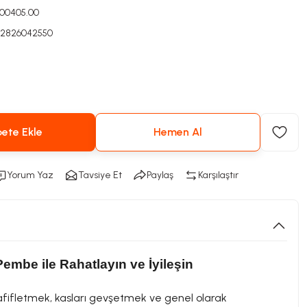
000405.00
82826042550
ete Ekle
Hemen Al
Yorum Yaz
Tavsiye Et
Paylaş
Karşılaştır
Pembe ile Rahatlayın ve İyileşin
 hafifletmek, kasları gevşetmek ve genel olarak