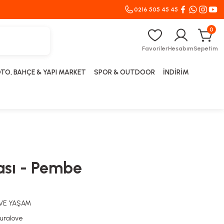
0216 505 45 45
0
Favoriler
Hesabım
Sepetim
TO, BAHÇE & YAPI MARKET
SPOR & OUTDOOR
İNDİRİM
ası - Pembe
 VE YAŞAM
uralove