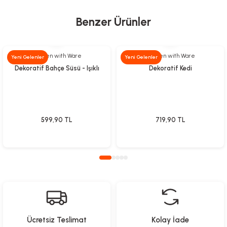
Benzer Ürünler
Garden with Ware
Garden with Ware
Yeni Gelenler
Yeni Gelenler
Dekoratif Bahçe Süsü - Işıklı
Dekoratif Kedi
599,90
TL
719,90
TL
Ücretsiz Teslimat
Kolay İade