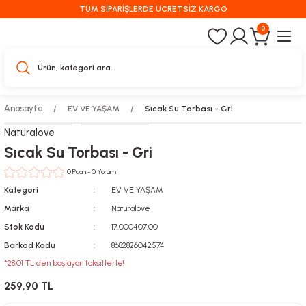
TÜM SİPARİŞLERDE ÜCRETSİZ KARGO
0
Anasayfa
EV VE YAŞAM
Sıcak Su Torbası - Gri
Naturalove
Sıcak Su Torbası - Gri
0 Puan - 0 Yorum
Kategori
EV VE YAŞAM
Marka
Naturalove
Stok Kodu
17.000407.00
Barkod Kodu
8682826042574
*28,01 TL den başlayan taksitlerle!
259,90 TL