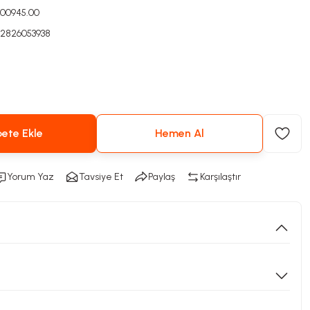
000945.00
2826053938
!
ete Ekle
Hemen Al
Yorum Yaz
Tavsiye Et
Paylaş
Karşılaştır