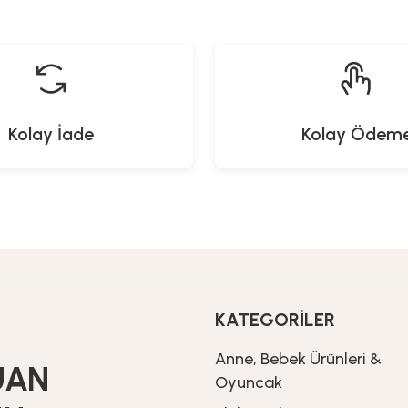
9,00
TL
1.579,00
TL
879,90
TL
52
Kolay İade
Kolay Ödem
Naturalove
kyaj Fırça Seti - Aynalı / Pembe
349,90
TL
KATEGORİLER
Anne, Bebek Ürünleri &
UAN
Oyuncak