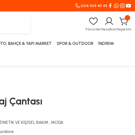
0216 505 45 45
Favoriler
Hesabım
Sepetim
TO, BAHÇE & YAPI MARKET
SPOR & OUTDOOR
İNDİRİM
j Çantası
METİK VE KİŞİSEL BAKIM
,
MODA
uralove