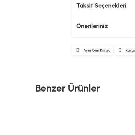
Taksit Seçenekleri
Önerileriniz
Aynı Gün Kargo
Karg
Benzer Ürünler
eifer
Heifer
Heifer
Na
aç Maşası - 32 mm
Wag Maşası
Dijital Tartı
Tırnak