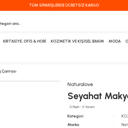
TÜM SİPARİŞLERDE ÜCRETSİZ KARGO
KIRTASİYE, OFİS & HOBİ
KOZMETİK VE KİŞİSEL BAKIM
MODA
O
 Çantası
Naturalove
Seyahat Makya
0 Puan - 0 Yorum
Kategori
KOZ
Marka
Nat