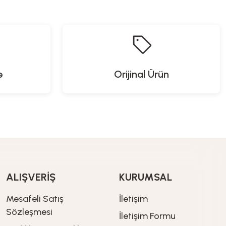
9,90
TL
879,90
TL
269,90
TL
e
Orijinal Ürün
ALIŞVERİŞ
KURUMSAL
Mesafeli Satış
İletişim
Sözleşmesi
İletişim Formu