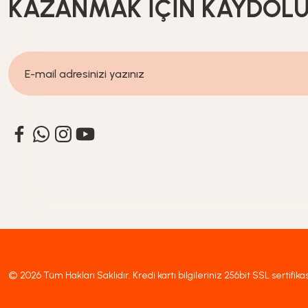
KAZANMAK İÇİN KAYDOL
© 2026 Tüm Hakları Saklıdır. Kredi kartı bilgileriniz 256bit SSL sertifika