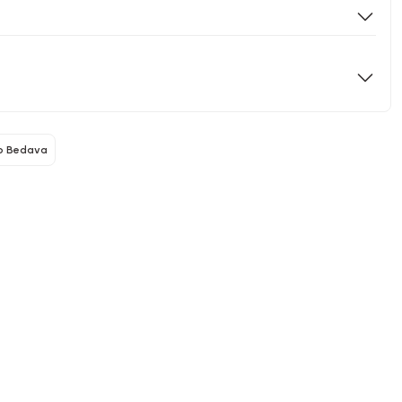
o Bedava
turalove
Naturalove
Naturalove
 Bakım Seti
Kırışıklık Giderici
Yüz Yıkama Fırçası