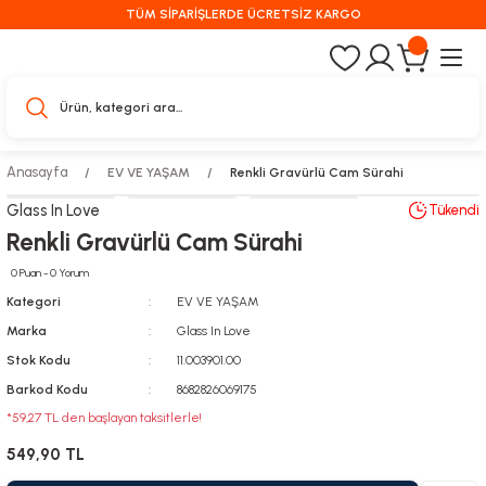
TÜM SİPARİŞLERDE ÜCRETSİZ KARGO
Anasayfa
EV VE YAŞAM
Renkli Gravürlü Cam Sürahi
Glass In Love
Tükendi
Renkli Gravürlü Cam Sürahi
0 Puan - 0 Yorum
Kategori
EV VE YAŞAM
Marka
Glass In Love
Stok Kodu
11.003901.00
Barkod Kodu
8682826069175
*59,27 TL den başlayan taksitlerle!
549,90 TL