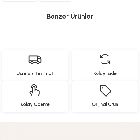
Benzer Ürünler
Glass In Love
Yeni Gelenler
Renkli Cam Su Şişesi - Kabartmalı - 1000 CC
Ücretsiz Teslimat
Kolay İade
499,90
TL
Benante
North Pacific
Yeni Gelenler
Yeni Gelenler
Kolay Ödeme
Orijinal Ürün
Gravürlü Bambu Kase - Ø22 cm
Pipetli Termos - 900 ML
859,90
TL
1.199,00
TL