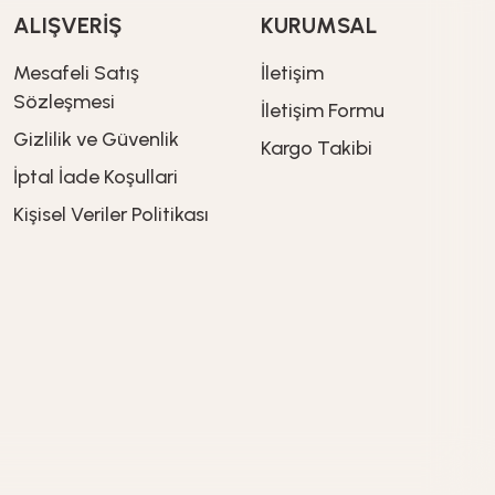
ALIŞVERİŞ
KURUMSAL
Heifer
Mesafeli Satış
İletişim
HyperProX Şarjlı Kablosuz Dikey Süpürge - Filtre
Sözleşmesi
İletişim Formu
Gizlilik ve Güvenlik
Kargo Takibi
İptal İade Koşullari
419,90
TL
Kişisel Veriler Politikası