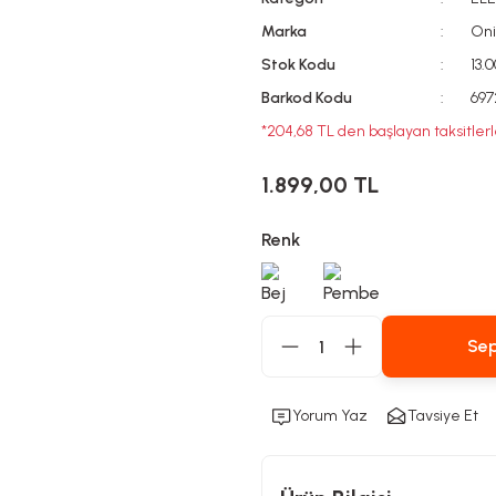
Marka
On
Stok Kodu
13.
Barkod Kodu
697
*204,68 TL den başlayan taksitlerl
1.899,00 TL
Renk
Sep
Yorum Yaz
Tavsiye Et