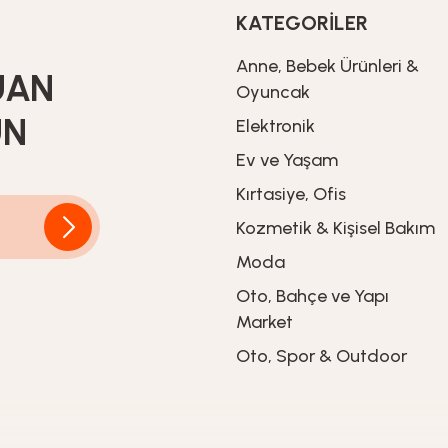
KATEGORİLER
Heifer
Anne, Bebek Ürünleri &
UAN
ge
HyperProX Şarjlı Kablosuz Dikey Süpürge - Batarya
Oyuncak
UN
Elektronik
Ev ve Yaşam
1.799,00
TL
Kırtasiye, Ofis
Kozmetik & Kişisel Bakım
Moda
Oto, Bahçe ve Yapı
Market
Oto, Spor & Outdoor