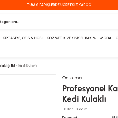
TÜM SİPARİŞLERDE ÜCRETSİZ KARGO
KIRTASİYE, OFİS & HOBİ
KOZMETİK VE KİŞİSEL BAKIM
MODA
O
klığı B5 - Kedi Kulaklı
Onikuma
Profesyonel Ka
Kedi Kulaklı
0 Puan - 0 Yorum
Kategori
EL