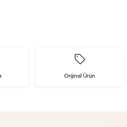
Nordica
er
Aksiyon Kamerası
609,00
TL
e
Orijinal Ürün
i