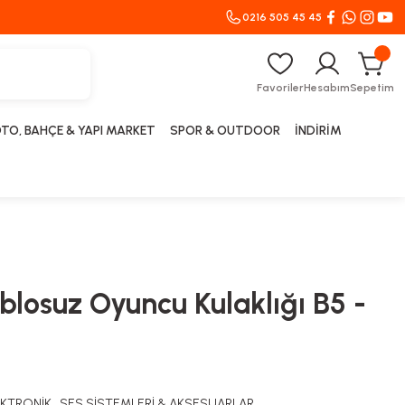
0216 505 45 45
Favoriler
Hesabım
Sepetim
TO, BAHÇE & YAPI MARKET
SPOR & OUTDOOR
İNDİRİM
blosuz Oyuncu Kulaklığı B5 -
EKTRONİK
,
SES SİSTEMLERİ & AKSESUARLAR