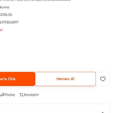
ikuma
000116.00
2470562897
e!
ete Ekle
Hemen Al
Paylaş
Karşılaştır