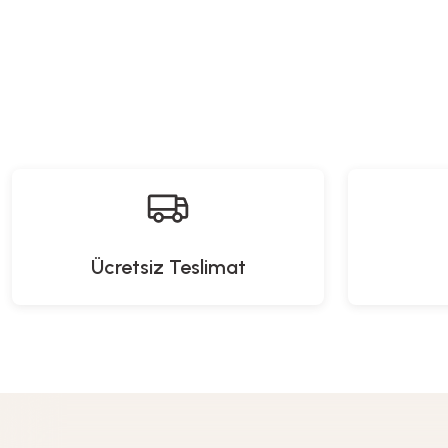
Heifer
Uzaktan Kumandalı Ayaklı Kanatsız Fan - 35 Watt
Uza
6.999,00
TL
Ücretsiz Teslimat
IMEX
Panda Bluetooth Hoparlör - RGB Işıklı
Airshape Saç Şek
1.549,00
TL
5.