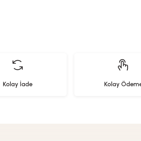
Heifer
Yeni Gelenl
ktan Kumandalı Işıklı Kanatsız Fan - 50 Watt
Duocam 4K 
4.599,00
TL
3.
Kolay İade
Kolay Ödem
Heifer
Heifer
illendirici V2 - Çantalı
Elektronik Kontrollü Çay Makines
299,00
TL
2.999,00
TL