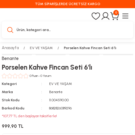
TÜM SİPARİŞLERDE ÜCRETSİZ KARGO
0
Anasayfa
EV VE YAŞAM
Porselen Kahve Fincan Seti 6'lı
Benante
Porselen Kahve Fincan Seti 6'lı
0 Puan - 0 Yorum
Kategori
EV VE YAŞAM
Marka
Benante
Stok Kodu
11.004590.00
Barkod Kodu
8682826089296
*107,77 TL den başlayan taksitlerle!
999,90 TL