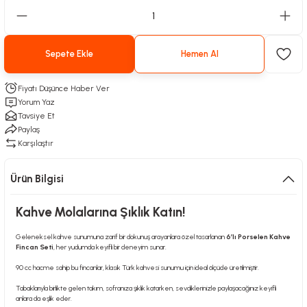
Sepete Ekle
Hemen Al
Fiyatı Düşünce Haber Ver
Yorum Yaz
Tavsiye Et
Paylaş
Karşılaştır
Ürün Bilgisi
Kahve Molalarına Şıklık Katın!
Geleneksel kahve sunumuna zarif bir dokunuş arayanlara özel tasarlanan
6’lı Porselen Kahve
Fincan Seti
, her yudumda keyifli bir deneyim sunar.
90 cc hacme sahip bu fincanlar, klasik Türk kahvesi sunumu için ideal ölçüde üretilmiştir.
Tabaklarıyla birlikte gelen takım, sofranıza şıklık katarken, sevdiklerinizle paylaşacağınız keyifli
anlara da eşlik eder.