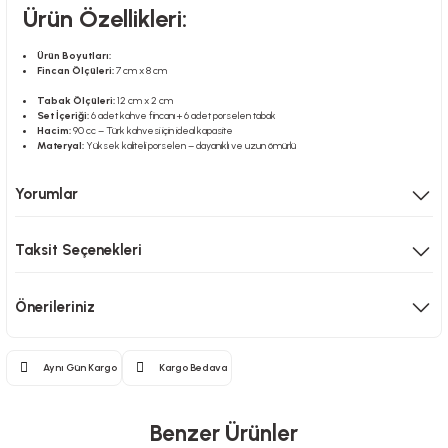
Ürün Özellikleri:
Ürün Boyutları:
Fincan Ölçüleri:
7 cm x 8 cm
Tabak Ölçüleri:
12 cm x 2 cm
Set İçeriği:
6 adet kahve fincanı + 6 adet porselen tabak
Hacim:
90 cc – Türk kahvesi için ideal kapasite
Materyal:
Yüksek kaliteli porselen – dayanıklı ve uzun ömürlü
Yorumlar
Taksit Seçenekleri
Önerileriniz
Aynı Gün Kargo
Kargo Bedava
Benzer Ürünler