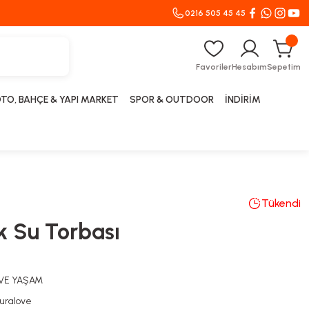
0216 505 45 45
Favoriler
Hesabım
Sepetim
TO, BAHÇE & YAPI MARKET
SPOR & OUTDOOR
İNDİRİM
Tükendi
k Su Torbası
 VE YAŞAM
uralove