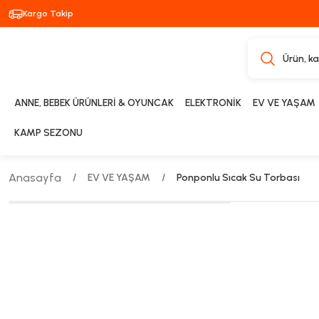
Kargo Takip
ANNE, BEBEK ÜRÜNLERİ & OYUNCAK
ELEKTRONİK
EV VE YAŞAM
KAMP SEZONU
Anasayfa
EV VE YAŞAM
Ponponlu Sıcak Su Torbası