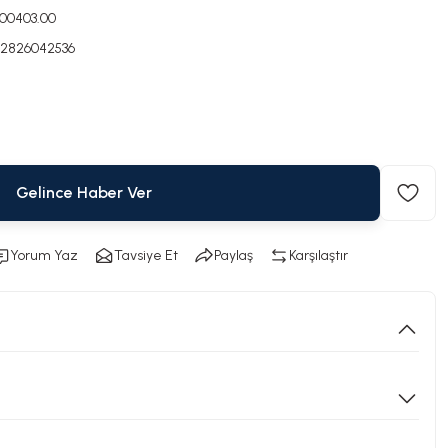
000403.00
2826042536
Gelince Haber Ver
Yorum Yaz
Tavsiye Et
Paylaş
Karşılaştır