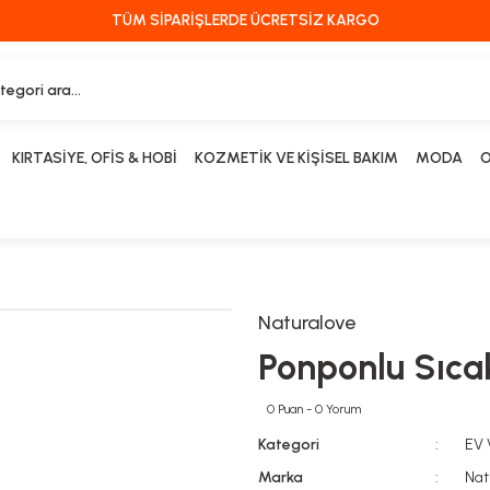
TÜM SİPARİŞLERDE ÜCRETSİZ KARGO
KIRTASİYE, OFİS & HOBİ
KOZMETİK VE KİŞİSEL BAKIM
MODA
O
Naturalove
Ponponlu Sıca
0 Puan - 0 Yorum
Kategori
EV
Marka
Nat