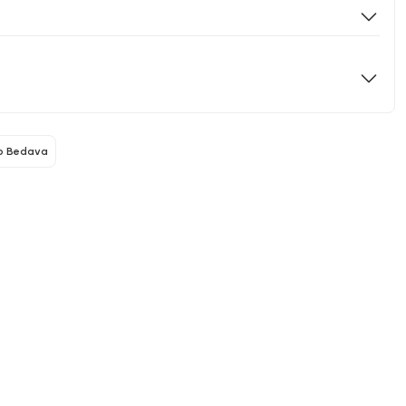
o Bedava
North Pacific
Yeni Gelenler
 - 1000 CC
Pipetli Termos - 900 ML