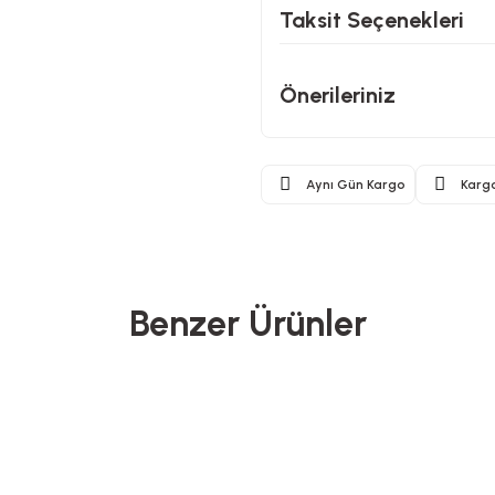
Taksit Seçenekleri
Önerileriniz
Aynı Gün Kargo
Karg
Benzer Ürünler
Benante
Glass In Love
nler
 Bambu Kase - Ø22 cm
Renkli Cam Su Şişesi - Kare Desen