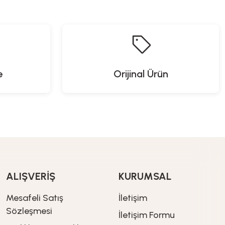
1.199,00
TL
e
Orijinal Ürün
 cm x 23,5 cm)
ALIŞVERİŞ
KURUMSAL
Glass In Love
Mesafeli Satış
İletişim
 Dikey Yivli Desen Cam Bardak Seti - 3M300153
Sözleşmesi
İletişim Formu