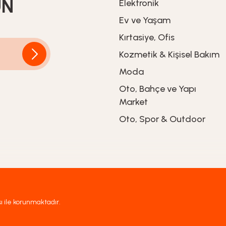
UN
Elektronik
Ev ve Yaşam
509,90
TL
Kırtasiye, Ofis
Kozmetik & Kişisel Bakım
Moda
Oto, Bahçe ve Yapı
ncanı ve Tabaklı Set - 3S300451
Market
Oto, Spor & Outdoor
sı ile korunmaktadır.