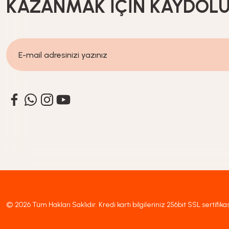
KAZANMAK İÇİN KAYDOL
589,90
TL
Glass In Love
Yeni Gelenler
Çay Fincan Seti 200 ml – 6’Lı Şeffaf Desensiz Cam Çay Fi
649,90
TL
© 2026 Tüm Hakları Saklıdır. Kredi kartı bilgileriniz 256bit SSL sertifika