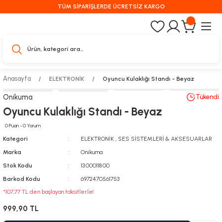
TÜM SİPARİŞLERDE ÜCRETSİZ KARGO
Anasayfa
ELEKTRONİK
Oyuncu Kulaklığı Standı - Beyaz
Onikuma
Tükendi
Oyuncu Kulaklığı Standı - Beyaz
0 Puan - 0 Yorum
Kategori
ELEKTRONİK
,
SES SİSTEMLERİ & AKSESUARLAR
Marka
Onikuma
Stok Kodu
13.000118.00
Barkod Kodu
6972470561753
*107,77 TL den başlayan taksitlerle!
999,90 TL