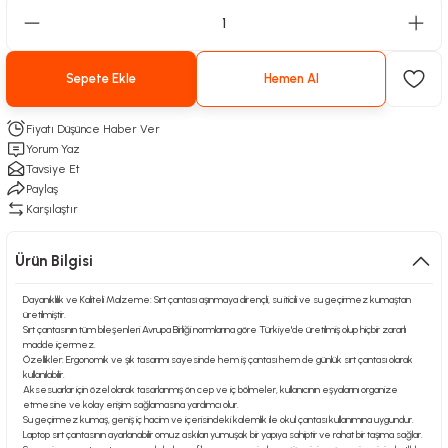
Sepete Ekle
Hemen Al
Fiyatı Düşünce Haber Ver
Yorum Yaz
Tavsiye Et
Paylaş
Karşılaştır
Ürün Bilgisi
Dayanıklılık ve Kaliteli Malzeme: Sırt çantası aşınmaya dirençli, su iticili ve su geçirmez kumaştan
üretilmiştir.
Sırt çantasının tüm bileşenleri Avrupa Birliği normlarına göre Türkiye'de üretilmiş olup hiçbir zararlı
madde içermez.
Özellikler: Ergonomik ve şık tasarımı sayesinde hem iş çantası hem de günlük sırt çantası olarak
kullanılabilir.
Aksesuarlar için özel olarak tasarlanmış ön cep ve iç bölmeler, kullanıcının eşyalarını organize
etmesine ve kolay erişim sağlamasına yardımcı olur.
Su geçirmez kumaş, geniş iç hacim ve içerisindeki kalemlik ile okul çantası kullanımına uygundur.
Laptop sırt çantasının ayarlanabilir omuz askıları yumuşak bir yapıya sahiptir ve rahat bir taşıma sağlar.