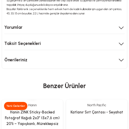
Su geçirmez sırt çantasının yanda bulunan file cep sayesinde su şişenizi ve şemsiyenizi rahatlıkla
taşıyabilir, ihtiyaç duyduğunuzda kolayca erişebilirsiniz.
Boyutlar: Farklı renk seçenekleri ile hem erkek hem de kadın kullanıcılar için uygun olan sırt
çantası,
45; 33; 15 cm boyutları, 22 L hacmi ile geniş bir depolama alanı sunar.
Yorumlar
Taksit Seçenekleri
Önerileriniz
Benzer Ürünler
Hanin
North Pacific
Yeni Gelenler
Hanin ZINK Sticky-Backed
Katlanır Sırt Çantası - Seyahat
Fotoğraf Kağıdı 2x3” (5x7,6 cm)
20’li – Yapışkanlı, Mürekkepsiz