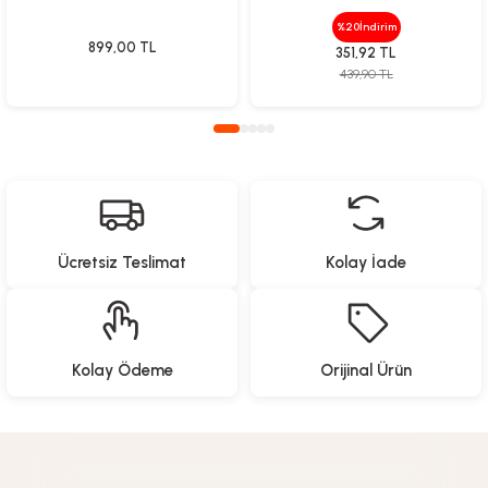
Baskı
%20
İndirim
899,00
TL
351,92
TL
439,90
TL
Ücretsiz Teslimat
Kolay İade
Kolay Ödeme
Orijinal Ürün