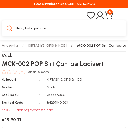
TÜM SİPARİŞLERDE ÜCRETSİZ KARGO
0
Anasayfa
KIRTASİYE, OFİS & HOBİ
MCK-002 POP Sırt Çantası Lac
Mack
MCK-002 POP Sırt Çantası Lacivert
0 Puan - 0 Yorum
Kategori
KIRTASİYE, OFİS & HOBİ
Marka
Mack
Stok Kodu
13.000093.00
Barkod Kodu
8682998401063
*70,05 TL den başlayan taksitlerle!
649,90 TL