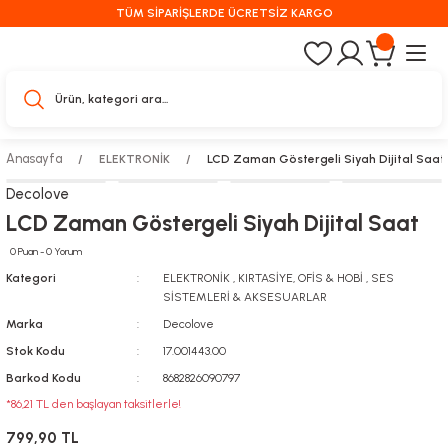
TÜM SİPARİŞLERDE ÜCRETSİZ KARGO
Anasayfa
ELEKTRONİK
LCD Zaman Göstergeli Siyah Dijital Saat
Decolove
LCD Zaman Göstergeli Siyah Dijital Saat
0 Puan - 0 Yorum
Kategori
ELEKTRONİK
,
KIRTASİYE, OFİS & HOBİ
,
SES
SİSTEMLERİ & AKSESUARLAR
Marka
Decolove
Stok Kodu
17.001443.00
Barkod Kodu
8682826090797
*86,21 TL den başlayan taksitlerle!
799,90 TL