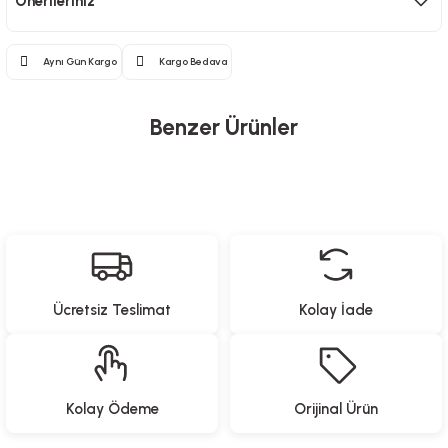
Önerileriniz
Aynı Gün Kargo
Kargo Bedava
Benzer Ürünler
Heifer
Uzaktan Kumandalı Ayaklı Kanatsız Fan - 35 Watt
Ücretsiz Teslimat
Kolay İade
6.999,00
TL
Heifer
Kolay Ödeme
Orijinal Ürün
Uzaktan Kumandalı Işıklı Kanatsız Fan - 50 Watt