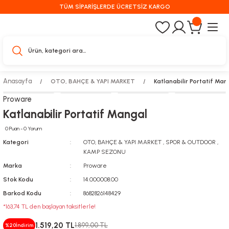
TÜM SİPARİŞLERDE ÜCRETSİZ KARGO
Anasayfa
OTO, BAHÇE & YAPI MARKET
Katlanabilir Portatif Man
Proware
Katlanabilir Portatif Mangal
0 Puan - 0 Yorum
Kategori
OTO, BAHÇE & YAPI MARKET
,
SPOR & OUTDOOR
,
KAMP SEZONU
Marka
Proware
Stok Kodu
14.000008.00
Barkod Kodu
8682826148429
*163,74 TL den başlayan taksitlerle!
1.519,20 TL
1.899,00 TL
%20
İndirim