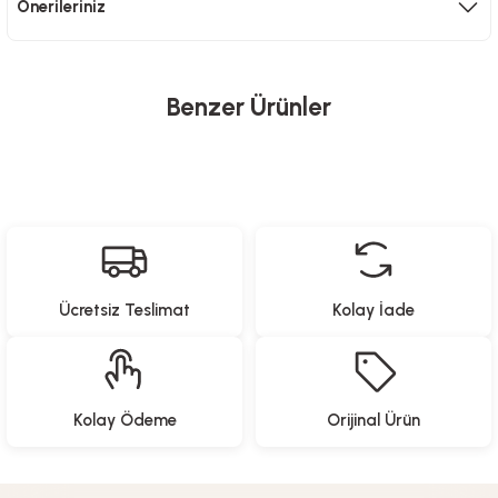
Önerileriniz
Benzer Ürünler
Proware
Proware
Katlanabilir Eşya Taşıma Arabası
Dekupaj Testere - 550W
%20
İndirim
Ücretsiz Teslimat
Kolay İade
1.699,00
TL
2.479,20
TL
3.099,00
TL
Autoware
Kolay Ödeme
Orijinal Ürün
LED Işıklı Araç İçi Bardak Altlığı – 7 Renk LED, Şarjlı, Kaymaz, Akrilik