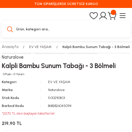
TÜM SİPARİŞLERDE ÜCRETSİZ KARGO
Anasayfa
EV VE YAŞAM
Kalpli Bambu Sunum Tabağı - 3 Bölmeli
Naturalove
Kalpli Bambu Sunum Tabağı - 3 Bölmeli
0 Puan - 0 Yorum
Kategori
EV VE YAŞAM
Marka
Naturalove
Stok Kodu
11.002908.01
Barkod Kodu
8682826045094
*23,70 TL den başlayan taksitlerle!
219,90 TL