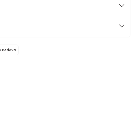
o Bedava
Proware
ok Fonksiyonlu Mutfak Seti – Kamp, Piknik ve Ev Kullanımı