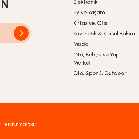
UN
Elektronik
Ev ve Yaşam
Kırtasiye, Ofis
Kozmetik & Kişisel Bakım
Moda
Oto, Bahçe ve Yapı
 – Tabaklı Türk Kahvesi Fincanı - 3S300540
Market
Oto, Spor & Outdoor
sı ile korunmaktadır.