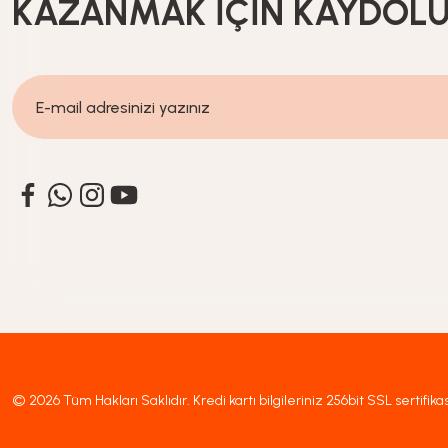
KAZANMAK İÇİN KAYDOL
449,90
TL
Glass In Love
Yeni Gelenler
Cam Desensiz Kahve Fincan Seti 90 ml - 6 kişilik 12 parça
519,90
TL
© 2026 Tüm Hakları Saklıdır. Kredi kartı bilgileriniz 256bit SSL sertifika