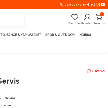
0216 505 45 45
Favoriler
Hesabım
Sepetim
TO, BAHÇE & YAPI MARKET
SPOR & OUTDOOR
İNDİRİM
Tükendi
Servis
 VE YAŞAM
uralove