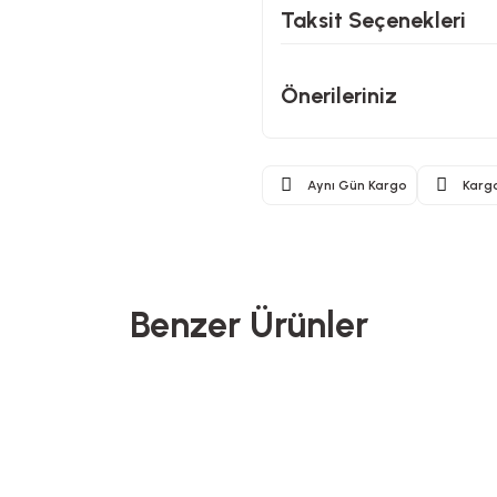
Taksit Seçenekleri
Önerileriniz
Aynı Gün Kargo
Karg
Benzer Ürünler
Benante
North Pacific
nler
Yeni Gelenler
 Bambu Kase - Ø22 cm
Pipetli Termos - 900 ML
5’li Ç