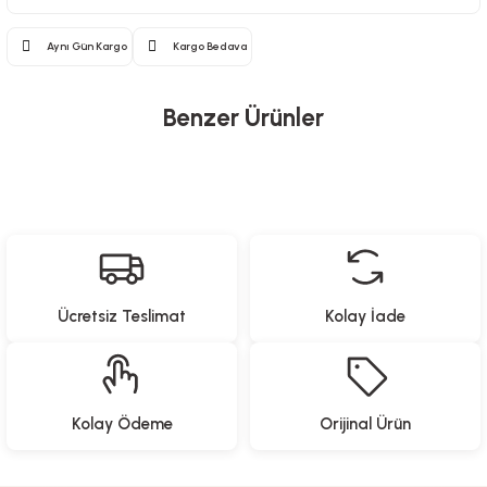
Aynı Gün Kargo
Kargo Bedava
Benzer Ürünler
Piccolo Mondi
Lelia
Piccolo Mondi
Yeni Gelenler
Manyetik Eğitici Puzzle - 36 Parça
Oyuncak Bebek
Müzikli Oyuncak
Ücretsiz Teslimat
Kolay İade
1.319,00
TL
559,90
TL
629,90
TL
Piccolo Mondi
Piccolo Mondi
Kolay Ödeme
Orijinal Ürün
Oyuncak Eğlenceli Kumbara
Dinozor Soft Atış Seti