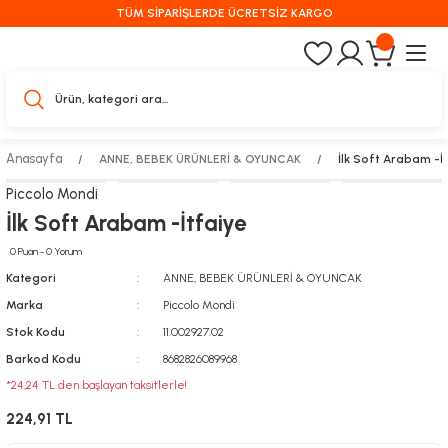
TÜM SİPARİŞLERDE ÜCRETSİZ KARGO
Anasayfa
ANNE, BEBEK ÜRÜNLERİ & OYUNCAK
İlk Soft Arabam -İ
Piccolo Mondi
İlk Soft Arabam -İtfaiye
0 Puan - 0 Yorum
Kategori
ANNE, BEBEK ÜRÜNLERİ & OYUNCAK
Marka
Piccolo Mondi
Stok Kodu
11.002927.02
Barkod Kodu
8682826089968
*24,24 TL den başlayan taksitlerle!
224,91 TL