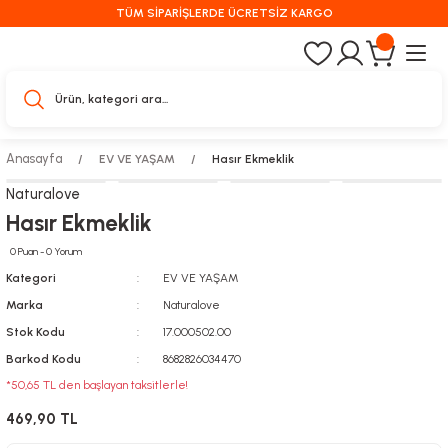
TÜM SİPARİŞLERDE ÜCRETSİZ KARGO
Anasayfa
EV VE YAŞAM
Hasır Ekmeklik
Naturalove
Hasır Ekmeklik
0 Puan - 0 Yorum
Kategori
EV VE YAŞAM
Marka
Naturalove
Stok Kodu
17.000502.00
Barkod Kodu
8682826034470
*50,65 TL den başlayan taksitlerle!
469,90 TL