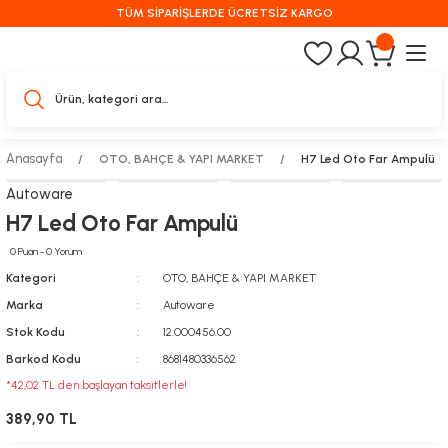
TÜM SİPARİŞLERDE ÜCRETSİZ KARGO
Anasayfa
OTO, BAHÇE & YAPI MARKET
H7 Led Oto Far Ampulü
Autoware
H7 Led Oto Far Ampulü
0 Puan - 0 Yorum
Kategori
OTO, BAHÇE & YAPI MARKET
Marka
Autoware
Stok Kodu
12.000456.00
Barkod Kodu
8681480336562
*42,02 TL den başlayan taksitlerle!
389,90 TL