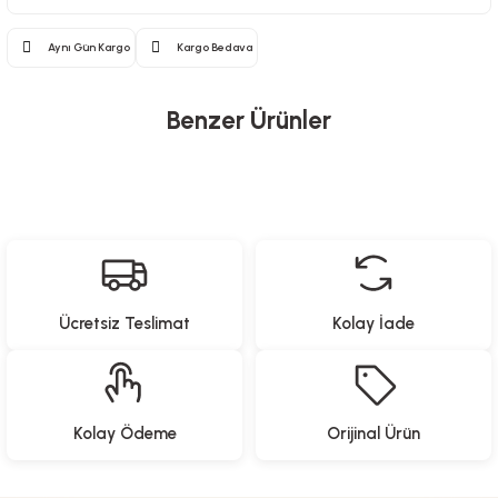
Aynı Gün Kargo
Kargo Bedava
Benzer Ürünler
Proware
Proware
Katlanabilir Eşya Taşıma Arabası
Katlanabilir Portatif Mangal
%20
İndirim
%20
İndirim
Ücretsiz Teslimat
Kolay İade
2.479,20
TL
1.519,20
TL
3.099,00
TL
1.899,00
TL
Proware
Kolay Ödeme
Orijinal Ürün
Dekupaj Testere - 550W