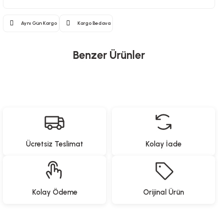
Aynı Gün Kargo
Kargo Bedava
Benzer Ürünler
Heifer
Uzaktan Kumandalı Ayaklı Kanatsız Fan - 35 Watt
Ücretsiz Teslimat
Kolay İade
6.999,00
TL
Heifer
Kolay Ödeme
Orijinal Ürün
Uzaktan Kumandalı Işıklı Kanatsız Fan - 50 Watt