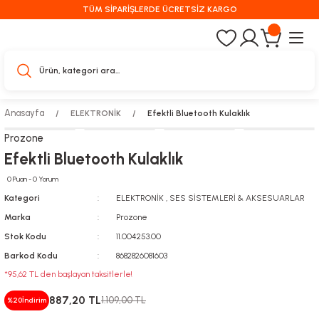
TÜM SİPARİŞLERDE ÜCRETSİZ KARGO
Anasayfa
ELEKTRONİK
Efektli Bluetooth Kulaklık
Prozone
Efektli Bluetooth Kulaklık
0 Puan - 0 Yorum
Kategori
ELEKTRONİK
,
SES SİSTEMLERİ & AKSESUARLAR
Marka
Prozone
Stok Kodu
11.004253.00
Barkod Kodu
8682826081603
*95,62 TL den başlayan taksitlerle!
887,20 TL
1.109,00 TL
%20
İndirim