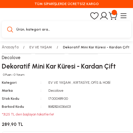
TÜM SİPARİŞLERDE ÜCRETSİZ KARGO
Anasayfa
EV VE YAŞAM
Dekoratif Mini Kar Küresi - Kardan Çift
Decolove
Dekoratif Mini Kar Küresi - Kardan Çift
0 Puan - 0 Yorum
Kategori
EV VE YAŞAM
,
KIRTASİYE, OFİS & HOBİ
Marka
Decolove
Stok Kodu
17.000489.00
Barkod Kodu
8682826036603
*31,25 TL den başlayan taksitlerle!
289,90 TL