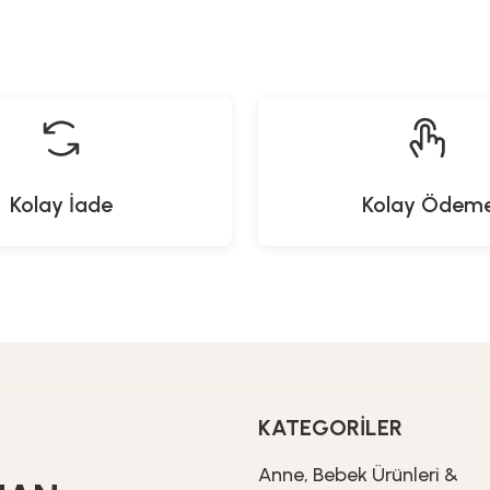
Müzikli Oyuncak
Oyuncak Eğlenceli Kumbara
Dinozo
629,90
TL
519,90
TL
Kolay İade
Kolay Ödem
BabyCo
Decolov
Arkadaşları Lastikli Çarşaf Seti
Oyuncak Sepeti - Zürafa 
399,90
TL
229,90
T
KATEGORİLER
Anne, Bebek Ürünleri &