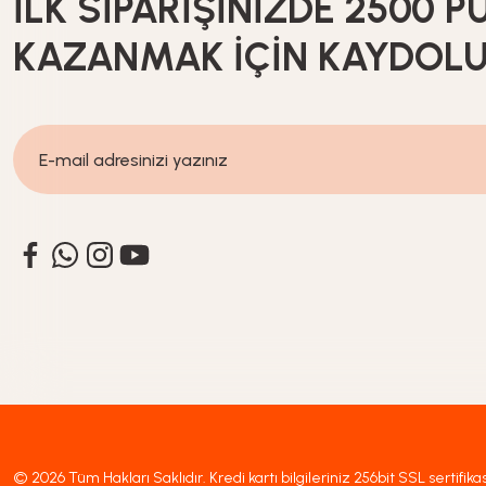
İLK SİPARİŞİNİZDE 2500 P
KAZANMAK İÇİN KAYDOL
© 2026 Tüm Hakları Saklıdır. Kredi kartı bilgileriniz 256bit SSL sertifika