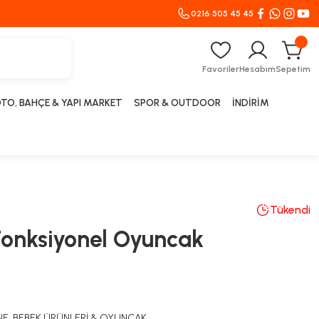
0216 505 45 45
Favoriler
Hesabım
Sepetim
TO, BAHÇE & YAPI MARKET
SPOR & OUTDOOR
İNDİRİM
Tükendi
Fonksiyonel Oyuncak
E, BEBEK ÜRÜNLERİ & OYUNCAK