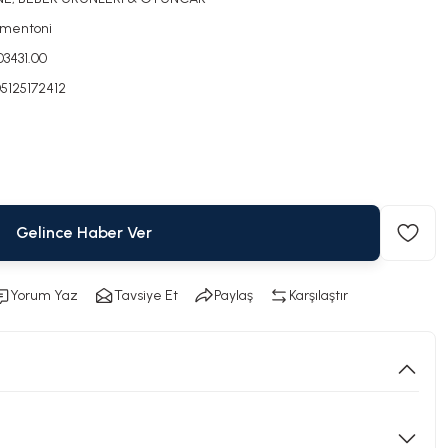
mentoni
003431.00
5125172412
Gelince Haber Ver
Yorum Yaz
Tavsiye Et
Paylaş
Karşılaştır