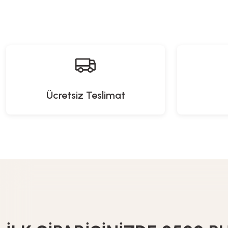
Manyetik Eğitici Puzzle - 36 Parça
Oyuncak Bebek
1.319,00
TL
559,90
TL
Ücretsiz Teslimat
Piccolo Mondi
Piccolo Mondi
Oyuncak Köpek Balığı Blok 2IN1
Dart Seti
Elif ve 
%20
İndirim
649,90
TL
463,92
TL
579,90
TL