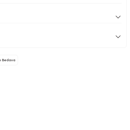
o Bedava
iccolo Mondi
Piccolo Mondi