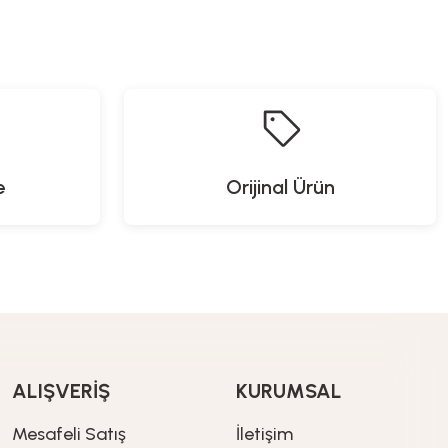
r Soft Atış Seti
Robota Dönüşen Dinozor
949,90
TL
649,90
TL
e
Orijinal Ürün
e
Desenli / Büyük Boy
L
ALIŞVERİŞ
KURUMSAL
Mesafeli Satış
İletişim