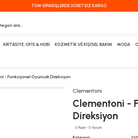
TÜM SİPARİŞLERDE ÜCRETSİZ KARGO
KIRTASİYE, OFİS & HOBİ
KOZMETİK VE KİŞİSEL BAKIM
MODA
O
i - Fonksiyonel Oyuncak Direksiyon
Clementoni
Clementoni - 
Direksiyon
0 Puan - 0 Yorum
Kategori
ANN