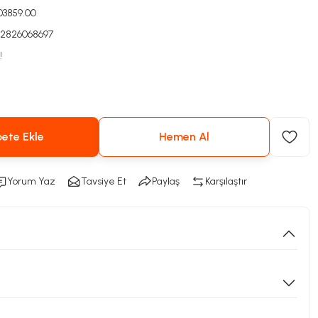
003859.00
2826068697
!
ete Ekle
Hemen Al
Yorum Yaz
Tavsiye Et
Paylaş
Karşılaştır