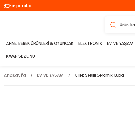
Kargo Takip
ANNE, BEBEK ÜRÜNLERİ & OYUNCAK
ELEKTRONİK
EV VE YAŞAM
KAMP SEZONU
Anasayfa
EV VE YAŞAM
Çilek Şekilli Seramik Kupa