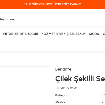
TÜM SİPARİŞLERDE ÜCRETSİZ KARGO
KIRTASİYE, OFİS & HOBİ
KOZMETİK VE KİŞİSEL BAKIM
MODA
O
Benante
Çilek Şekilli 
0 Puan - 0 Yorum
Kategori
EV
Marka
Be