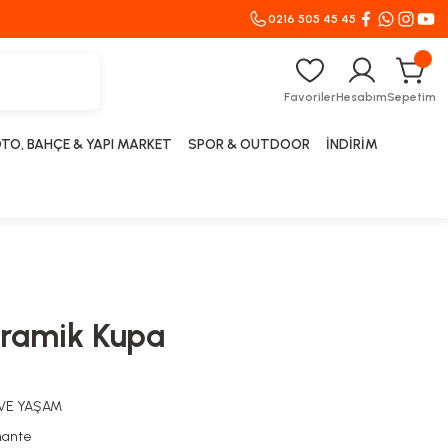
0216 505 45 45
Favoriler
Hesabım
Sepetim
TO, BAHÇE & YAPI MARKET
SPOR & OUTDOOR
İNDİRİM
Seramik Kupa
 VE YAŞAM
nante