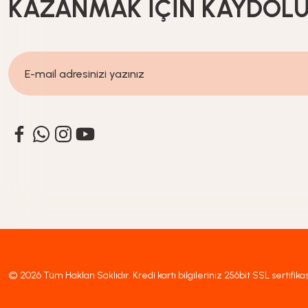
KAZANMAK İÇİN KAYDOL
589,90
TL
Glass In Love
Yeni Gelenler
Çay Fincan Seti 200 ml – 6’Lı Şeffaf Desensiz Cam Çay Fi
649,90
TL
© 2026 Tüm Hakları Saklıdır. Kredi kartı bilgileriniz 256bit SSL sertifika