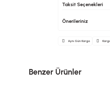
Taksit Seçenekleri
Önerileriniz
Aynı Gün Kargo
Karg
Benzer Ürünler
Benante
Glass In Love
nler
 Bambu Kase - Ø22 cm
Renkli Cam Su Şişesi - Kare Desen