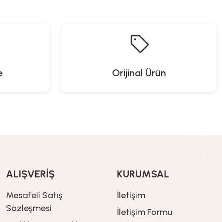
1.199,00
TL
e
Orijinal Ürün
 cm x 23,5 cm)
ALIŞVERİŞ
KURUMSAL
Glass In Love
Mesafeli Satış
İletişim
 Dikey Yivli Desen Cam Bardak Seti - 3M300153
Sözleşmesi
İletişim Formu