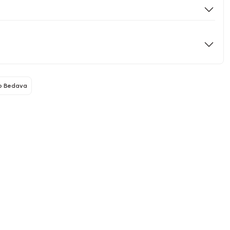
o Bedava
North Pacific
Yeni Gelenler
 - 1000 CC
Pipetli Termos - 900 ML