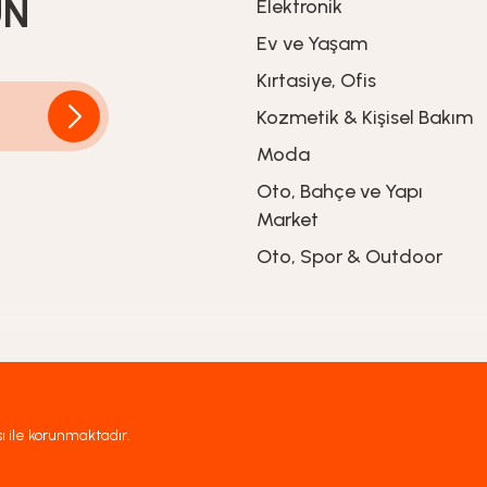
UN
Elektronik
Ev ve Yaşam
509,90
TL
Kırtasiye, Ofis
Kozmetik & Kişisel Bakım
Moda
Oto, Bahçe ve Yapı
ncanı ve Tabaklı Set - 3S300451
Market
Oto, Spor & Outdoor
sı ile korunmaktadır.