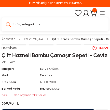
TÜM SİPARİŞLERDE ÜCRETSİZ KARGO
Anasayfa
EV VE YAŞAM
Çift Hazneli Bambu Çamaşır Sepeti - Ce
Decolove
Tükendi
Çift Hazneli Bambu Çamaşır Sepeti - Ceviz
0 Puan - 0 Yorum
Kategori
EV VE YAŞAM
Marka
Decolove
Stok Kodu
17.000393.00
Barkod Kodu
8682826050906
*72,20 TL den başlayan taksitlerle!
669,90 TL