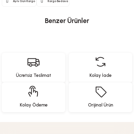
Aynı Gün Kargo
Kargo Bedava
Benzer Ürünler
Hanin
Yeni Gelenler
Hanin ZINK Sticky-Backed Fotoğraf Kağıdı 2x3” (5x7,6 cm) 20’li – Yapışka
Ücretsiz Teslimat
Kolay İade
899,00
TL
North Pacific
Studi
Kolay Ödeme
Orijinal Ürün
Katlanır Sırt Çantası - Seyahat
Notluk Seti- Panda Desen
%20
İndirim