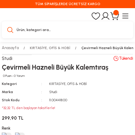
TÜM SİPARİŞLERDE ÜCRETSİZ KARGO
Anasayfa
KIRTASİYE, OFİS & HOBİ
Çevirmeli Hazneli Büyük Kalem
Studi
Tükendi
Çevirmeli Hazneli Büyük Kalemtıraş
0 Puan - 0 Yorum
Kategori
KIRTASİYE, OFİS & HOBİ
Marka
Studi
Stok Kodu
11.004418.00
*32,32 TL den başlayan taksitlerle!
299,90 TL
Renk