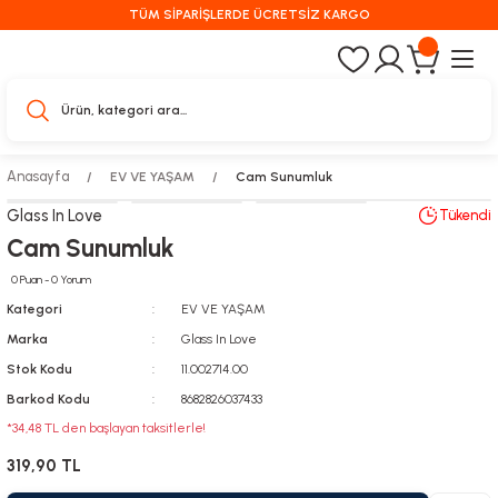
TÜM SİPARİŞLERDE ÜCRETSİZ KARGO
Anasayfa
EV VE YAŞAM
Cam Sunumluk
Glass In Love
Tükendi
Cam Sunumluk
0 Puan - 0 Yorum
Kategori
EV VE YAŞAM
Marka
Glass In Love
Stok Kodu
11.002714.00
Barkod Kodu
8682826037433
*34,48 TL den başlayan taksitlerle!
319,90 TL