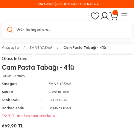
TÜM SİPARİŞLERDE ÜCRETSİZ KARGO
Anasayfa
EV VE YAŞAM
Cam Pasta Tabağı - 4'lü
Glass In Love
Cam Pasta Tabağı - 4'lü
0 Puan - 0 Yorum
Kategori
EV VE YAŞAM
Marka
Glass In Love
Stok Kodu
11.005021.00
Barkod Kodu
8682826108058
*72,20 TL den başlayan taksitlerle!
669,90 TL