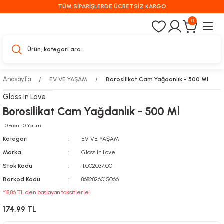
TÜM SİPARİŞLERDE ÜCRETSİZ KARGO
0
Anasayfa
EV VE YAŞAM
Borosilikat Cam Yağdanlık - 500 Ml
Glass In Love
Borosilikat Cam Yağdanlık - 500 Ml
0 Puan - 0 Yorum
Kategori
EV VE YAŞAM
Marka
Glass In Love
Stok Kodu
11.002037.00
Barkod Kodu
8682826015066
*18,86 TL den başlayan taksitlerle!
174,99 TL