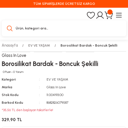
TÜM SİPARİŞLERDE ÜCRETSİZ KARGO
Anasayfa
EV VE YAŞAM
Borosilikat Bardak - Boncuk Şekilli
Glass In Love
Borosilikat Bardak - Boncuk Şekilli
0 Puan - 0 Yorum
Kategori
EV VE YAŞAM
Marka
Glass In Love
Stok Kodu
11.004193.00
Barkod Kodu
8682826079587
*35,56 TL den başlayan taksitlerle!
329,90 TL