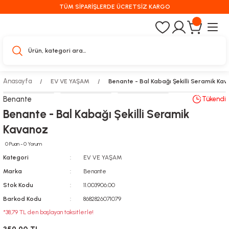
TÜM SİPARİŞLERDE ÜCRETSİZ KARGO
Anasayfa
EV VE YAŞAM
Benante - Bal Kabağı Şekilli Seramik Ka
Benante
Tükendi
Benante - Bal Kabağı Şekilli Seramik
Kavanoz
0 Puan - 0 Yorum
Kategori
EV VE YAŞAM
Marka
Benante
Stok Kodu
11.003906.00
Barkod Kodu
8682826071079
*38,79 TL den başlayan taksitlerle!