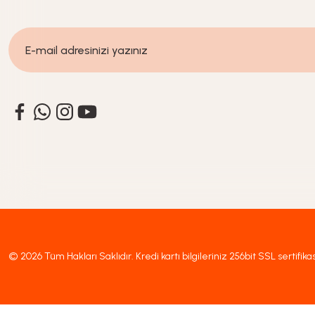
449,90
TL
Glass In Love
Yeni Gelenler
Cam Desensiz Kahve Fincan Seti 90 ml - 6 kişilik 12 parça
519,90
TL
© 2026 Tüm Hakları Saklıdır. Kredi kartı bilgileriniz 256bit SSL sertifika