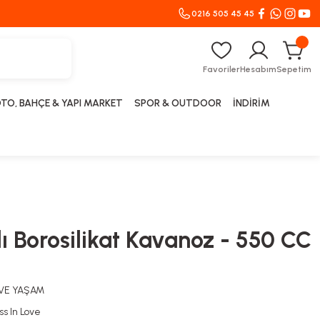
0216 505 45 45
Favoriler
Hesabım
Sepetim
TO, BAHÇE & YAPI MARKET
SPOR & OUTDOOR
İNDİRİM
 Borosilikat Kavanoz - 550 CC
 VE YAŞAM
ss In Love