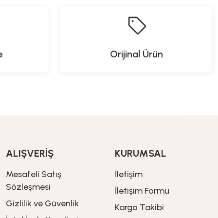
%20
İndirim
479,92
TL
599,90
TL
e
Orijinal Ürün
Benante
Ø28 cm)
Kiraz Motifli Seramik Kupa
509,90
TL
ALIŞVERİŞ
KURUMSAL
Glass In Love
Mesafeli Satış
İletişim
esensiz Cam Çay Fincanı ve Tabaklı Set - 3S300451
Sözleşmesi
İletişim Formu
Gizlilik ve Güvenlik
Kargo Takibi