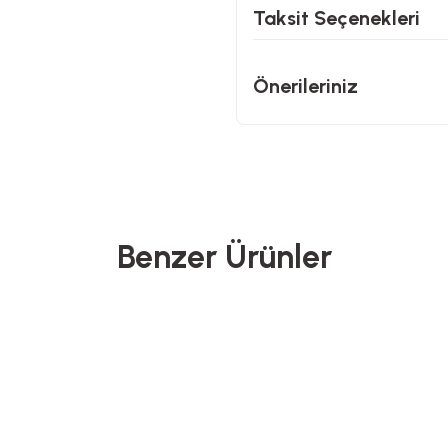
Taksit Seçenekleri
Önerileriniz
Benzer Ürünler
Benante
North Pacific
nler
Yeni Gelenler
 Bambu Kase - Ø22 cm
Pipetli Termos - 900 ML
5’li Ç