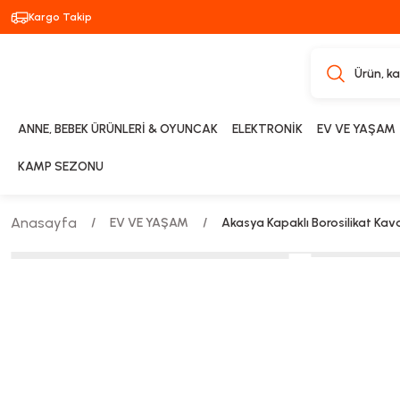
Kargo Takip
ANNE, BEBEK ÜRÜNLERİ & OYUNCAK
ELEKTRONİK
EV VE YAŞAM
KAMP SEZONU
Anasayfa
EV VE YAŞAM
Akasya Kapaklı Borosilikat Ka