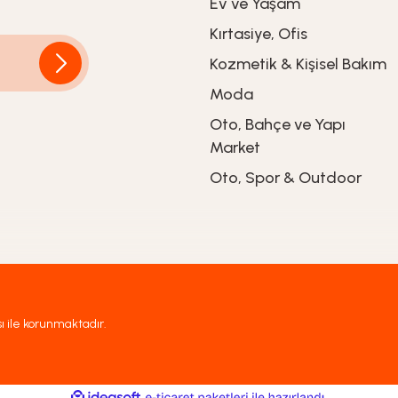
Ev ve Yaşam
Kırtasiye, Ofis
Kozmetik & Kişisel Bakım
Moda
Oto, Bahçe ve Yapı
 – Tabaklı Türk Kahvesi Fincanı - 3S300540
Market
Oto, Spor & Outdoor
sı ile korunmaktadır.
ile
ideasoft
e-