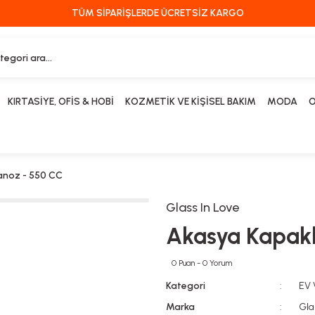
TÜM SİPARİŞLERDE ÜCRETSİZ KARGO
KIRTASİYE, OFİS & HOBİ
KOZMETİK VE KİŞİSEL BAKIM
MODA
O
vanoz - 550 CC
Glass In Love
Akasya Kapaklı
0 Puan - 0 Yorum
Kategori
EV
Marka
Gla