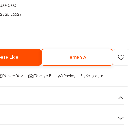
006040.00
2826126625
ete Ekle
Hemen Al
Yorum Yaz
Tavsiye Et
Paylaş
Karşılaştır