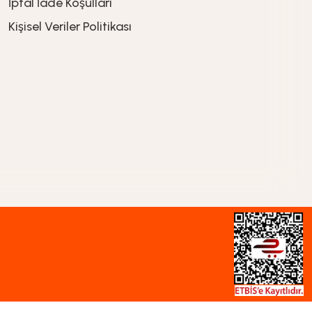
İptal İade Koşullari
649,90
TL
Kişisel Veriler Politikası